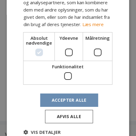
og analysepartnere, som kan kombinere
dem med andre oplysninger, som du har
Fanger: Ulf Jeske, Tyskland
givet dem, eller som de har indsamlet fra
Fangst: Havørred
din brug af deres tjenester.
Læs mere
Lokalitet: Broens odde
Tidspunkt: Kl. 8
Absolut
Ydeevne
Målretning
Vægt: 4,8 kg
nødvendige
Længde: 72 cm
Endegrej: Snaps, kobber
Egne kommentarer:
Funktionalitet
Westwind, alte Welle, viel Wasser, tak Bornholm -
Fin Fisk!
ACCEPTER ALLE
AFVIS ALLE
VIS DETALJER
www.din-fangst.dk