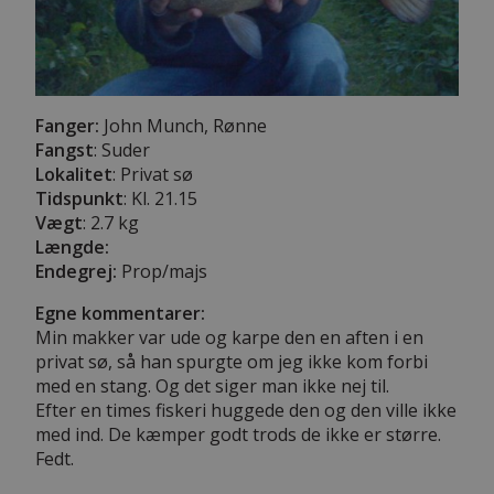
Fanger:
John Munch, Rønne
Fangst
: Suder
Lokalitet
: Privat sø
Tidspunkt
: Kl. 21.15
Vægt
: 2.7 kg
Længde:
Endegrej:
Prop/majs
Egne kommentarer:
Min makker var ude og karpe den en aften i en
privat sø, så han spurgte om jeg ikke kom forbi
med en stang. Og det siger man ikke nej til.
Efter en times fiskeri huggede den og den ville ikke
med ind. De kæmper godt trods de ikke er større.
Fedt.