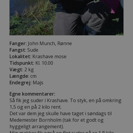
Fanger:
John Munch, Rønne
Fangst
: Sude
Lokalitet
: Krashave mose
Tidspunkt
: Kl. 10.00
Vægt
: 2 kg
Længde
:
cm
Endegrej:
Majs
Egne kommentarer:
Så fik jeg suder i Krashave. To styk, en på omkring
1,5 og en på 2 kilo rent.
Det var dem jeg skulle have taget i søndags til
Medemester Bornholm (tak for et godt og
hyggeligt arrangement).
Min makker fik også en flot suder på ca 1,8 kilo.