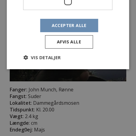
ACCEPTER ALLE
AFVIS ALLE
VIS DETALJER
Fanger:
John Munch, Rønne
Fangst
: Suder
Lokalitet
: Dammegårdsmosen
Tidspunkt
: Kl. 20.00
Vægt
: 2.4 kg
Længde
:
cm
Endeg0ej:
Majs