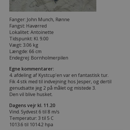
Fanger: John Munch, Rønne
Fangst: Havørred
Lokalitet: Antoinette
Tidspunkt: Kl. 9.00
Vægt: 3.06 kg
Længde: 66 cm
Endegrej: Bornholmerpilen
Egne kommentarer:
4. afdeling af Kystcup'en var en fantastisk tur.
Fik 4 stk med til indvejning hos Jesper, og dertil
genudsatte jeg 2 på målet og mistede 3.
Den vil blive husket.
Dagens vejr kl. 11.20
Vind. Sydvest 6 til 8 m/s
Temperatur: 3 til 5 C
1013.6 til 1014.2 hpa