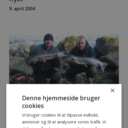
9. april 2004
×
Denne hjemmeside bruger
cookies
Fanger:
Christian Wolf
/ Jacob Svendsen
Vi bruger cookies til at tilpasse indhold,
Fangst:
Havørred
annoncer og til at analysere vores trafik. Vi
Lokalitet:
Gudhjem