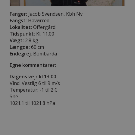
Fanger:
Jacob Svendsen, Kbh Nv
Fangst:
Havørred
Lokalitet:
Offergård
Tidspunkt:
Kl. 11.00
Vægt:
2.8 kg
Længde:
60 cm
Endegrej:
Bombarda
Egne kommentarer:
Dagens vejr kl 13.00
Vind. Vestlig 6 til 9 m/s
Temperatur: -1 til 2 C
Sne
1021.1 til 1021.8 hPa