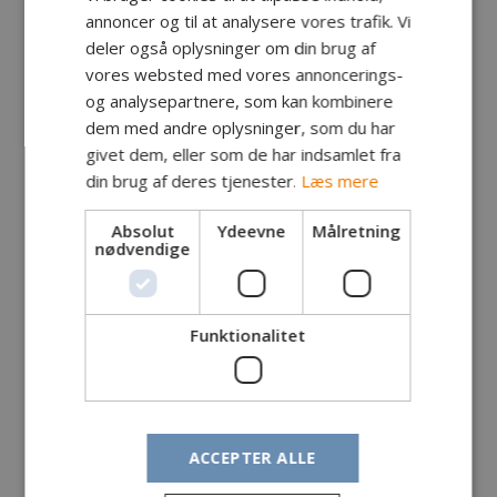
Fanger:
Kim og Dan Vinberg, Åkirkeby
annoncer og til at analysere vores trafik. Vi
Fangst: Sej
deler også oplysninger om din brug af
Lokalitet: Tejn og Rønne
vores websted med vores annoncerings-
Tidspunkt: Kl. 20.00
og analysepartnere, som kan kombinere
Vægt: kg
dem med andre oplysninger, som du har
Længde:
Ca. +30 cm
givet dem, eller som de har indsamlet fra
Endegrej:
Blink/sildeforfang
din brug af deres tjenester.
Læs mere
Egne kommentarer:
Ser lidt voldsomt ud, der var lige et par stykker
Absolut
Ydeevne
Målretning
nødvendige
som skulle skæres før jeg tog billedet.
De15 sej blev fanget på stang (med sildeforfang og
tilfældig krog fra æsken i bunden) fra molen i Tejn
havn og desuden fik vi en ørred fra havnen i
Funktionalitet
Rønne.
Dem på billedet lige over mindstemålet på de 30
cm, og de andre af dem lidt større.
Dagens vejr kl. 8.10
ACCEPTER ALLE
Vind. Sydvest til vest 2 til 4 m/s
Temperatur: 10 til 11 C