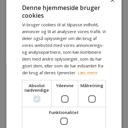
×
Denne hjemmeside bruger
cookies
Vi bruger cookies til at tilpasse indhold,
annoncer og til at analysere vores trafik. Vi
deler også oplysninger om din brug af
vores websted med vores annoncerings-
og analysepartnere, som kan kombinere
dem med andre oplysninger, som du har
givet dem, eller som de har indsamlet fra
din brug af deres tjenester.
Læs mere
Absolut
Ydeevne
Målretning
nødvendige
Fanger:
Marius Thomassen, Hasle
Fangst:
Havørred
Lokalitet:
Nord for Pissebæk
Funktionalitet
Tidspunkt:
Kl. 7.55
Vægt:
4.5 kg