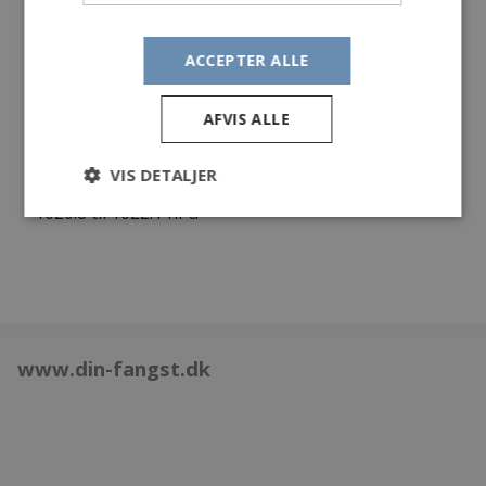
Længde:
73 cm
Endegrej:
Snaps 25 gr
ACCEPTER ALLE
Egne kommentarer:
Dagens vejr kl 12.30
AFVIS ALLE
Vind Nordvest til vest 9 til 10 m/s
Temperatur: 6 C
VIS DETALJER
Skyet
1020.8 til 1022.1 hPa
www.din-fangst.dk