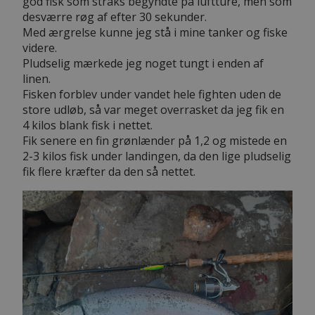
god fisk som straks begyndte på luftture, men som
desværre røg af efter 30 sekunder.
Med ærgrelse kunne jeg stå i mine tanker og fiske
videre.
Pludselig mærkede jeg noget tungt i enden af
linen.
Fisken forblev under vandet hele fighten uden de
store udløb, så var meget overrasket da jeg fik en
4 kilos blank fisk i nettet.
Fik senere en fin grønlænder på 1,2 og mistede en
2-3 kilos fisk under landingen, da den lige pludselig
fik flere kræfter da den så nettet.