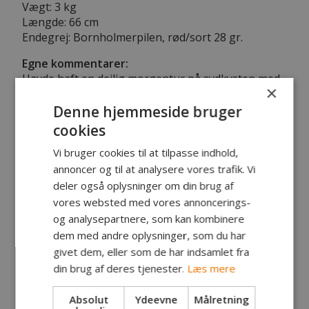
Vægt: 3 kg
Længde: 66 cm
Endegrej: Bornholmerpilen, rød/sort 28 gr.
Egne kommentarer:
Havde haft en dejlig morgentur på sydkysten med
×
3 havørreder mellem 40 og 44 cm og en stealhead,
hvor jeg hjemtog de to største og stealhead'en.
Denne hjemmeside bruger
Senere passede det med en aftentur på Hvide
cookies
odde, hvor jeg ville se om jeg kunne blive til en fuld
Vi bruger cookies til at tilpasse indhold,
dags-kvote.
Jeg fiskede strækket frem og tilbage, og lige inden
annoncer og til at analysere vores trafik. Vi
lukketid fik jeg kraftigt hug 20 meter fra mig. Og
deler også oplysninger om din brug af
kunne godt mærke der var noget med størrelse på.
vores websted med vores annoncerings-
Efter et par små udløb og et par forgæves forsøg
og analysepartnere, som kan kombinere
på at nette fisken, blev den til sidt kanet i land.
dem med andre oplysninger, som du har
givet dem, eller som de har indsamlet fra
din brug af deres tjenester.
Læs mere
Absolut
Ydeevne
Målretning