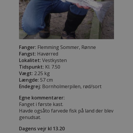
Fanger:
Flemming Sommer, Rønne
Fangst:
Havørred
Lokalitet:
Vestkysten
Tidspunkt:
Kl. 7.50
Vægt:
2.25 kg
Længde:
57 cm
Endegrej:
Bornholmerpilen, rød/sort
Egne kommentarer:
Fanget i første kast.
Havde ogsåto farvede fisk på land der blev
genudsat.
Dagens vejr kl 13.20