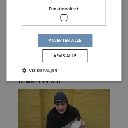
Endegrej:
Pink Glimmerreje
Funktionalitet
Egne kommentarer:
Dagens vejr kl 14.20
Vind. Nordvest 4 til 6 m/s
Temperatur: 3 til 4 C
ACCEPTER ALLE
Skyet
1024.9 til 1025.4 hPa
AFVIS ALLE
Kyst
VIS DETALJER
18. November 2007