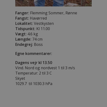
Fanger:
Flemming Sommer, Rønne
Fangst:
Havørred
Lokalitet:
Vestkysten
Tidspunkt:
Kl 11.00
Vægt:
4.6 kg
Længde:
74 cm
Endegrej:
Boss
Egne kommentarer:
Dagens vejr kl 13.50
Vind. Nord og nordvest 1 til 3 m/s
Temperatur: 2 til 3 C
Skyet
1029.7 til 1030.3 hPa