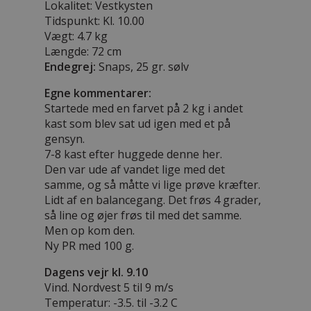
Lokalitet: Vestkysten
Tidspunkt: Kl. 10.00
Vægt: 4.7 kg
Længde:
72 cm
Endegrej:
Snaps, 25 gr. sølv
Egne kommentarer:
Startede med en farvet på 2 kg i andet
kast som blev sat ud igen med et på
gensyn.
7-8 kast efter huggede denne her.
Den var ude af vandet lige med det
samme, og så måtte vi lige prøve kræfter.
Lidt af en balancegang. Det frøs 4 grader,
så line og øjer frøs til med det samme.
Men op kom den.
Ny PR med 100 g.
Dagens vejr kl. 9.10
Vind. Nordvest 5 til 9 m/s
Temperatur: -3.5. til -3.2 C