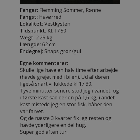
Fanger:
Flemming Sommer, Rønne
Fangst:
Havørred
Lokalitet:
Vestkysten
Tidspunkt:
Kl. 17.50
Vægt:
2.25 kg
Længde:
62 cm
Endegrej:
Snaps grøn/gul
Egne kommentarer:
Skulle lige have en halv time efter arbejde
(havde grejet med i bilen). Ud af døren
ligeså snart vi lukkede kl 17,30.
Tyve minutter senere stod jeg i vandet, og
i første kast sad der en på 1,6 kg, i andet
kast mistede jeg en stor fisk, håber den
var farvet.
Og de næste 3 kvarter fik jeg resten og
havde yderligere en del hug.
Super god aften tur.