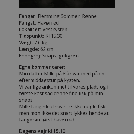
Fanger:
Flemming Sommer, Rønne
Fangst:
Havørred
Lokalitet:
Vestkysten
Tidspunkt:
Kl 15.30
Vægt:
2.6 kg
Længde:
62 cm
Endegrej:
Snaps, gul/grøn
Egne kommentarer:
Min datter Mille på 8 år var med på en
eftermiddagstur på kysten.
Vi var lige ankommet til vores plads og i
første kast sad denne fine fisk på min
snaps
Mille fangede desværre ikke nogle fisk,
men mon ikke det snart lykkes hende at
fange sin først havørred.
Dagens vejr kl 15.10