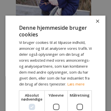
×
Denne hjemmeside bruger
cookies
Vi bruger cookies til at tilpasse indhold,
annoncer og til at analysere vores trafik. Vi
deler også oplysninger om din brug af
vores websted med vores annoncerings-
og analysepartnere, som kan kombinere
dem med andre oplysninger, som du har
givet dem, eller som de har indsamlet fra
Fanger:
Flemming Sommer, Rønne
din brug af deres tjenester.
Læs mere
Fangst:
Havørred
Lokalitet:
Vestkysten
Absolut
Ydeevne
Målretning
Tidspunkt:
nødvendige
Vægt:
2.25 kg
Længde:
57 cm