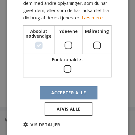
dem med andre oplysninger, som du har
givet dem, eller som de har indsamlet fra
Fanger: Jens Vinke, Tyskland
din brug af deres tjenester.
Læs mere
Fangst: Havørred
Lokalitet: Østkysten
Absolut
Ydeevne
Målretning
Tidspunkt: Kl. 16
nødvendige
Vægt: 2 kg
Længde: cm
Endegrej: Bombarda
Funktionalitet
Egne kommentarer:
ACCEPTER ALLE
AFVIS ALLE
www.din-fangst.dk
VIS DETALJER