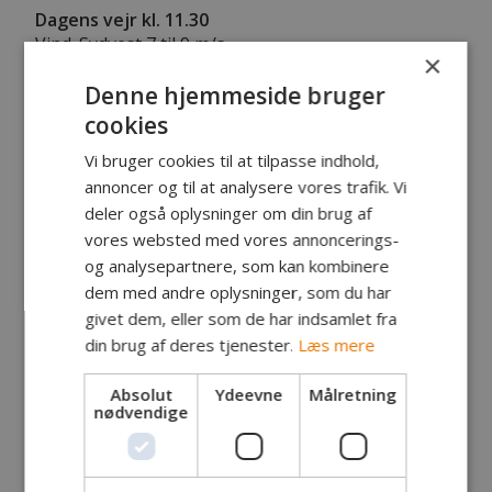
Dagens vejr kl. 11.30
Vind. Sydvest 7 til 9 m/s
×
Temperatur: 8 til 9 C
Denne hjemmeside bruger
1018.0 til 1018.8 hpa
cookies
Vi bruger cookies til at tilpasse indhold,
Kyst
annoncer og til at analysere vores trafik. Vi
deler også oplysninger om din brug af
8. Juni 2009
vores websted med vores annoncerings-
og analysepartnere, som kan kombinere
dem med andre oplysninger, som du har
givet dem, eller som de har indsamlet fra
din brug af deres tjenester.
Læs mere
Absolut
Ydeevne
Målretning
nødvendige