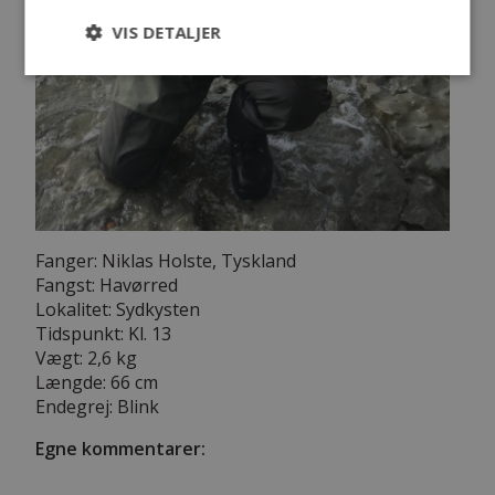
VIS DETALJER
Fanger: Niklas Holste, Tyskland
Fangst: Havørred
Lokalitet: Sydkysten
Tidspunkt: Kl. 13
Vægt: 2,6 kg
Længde: 66 cm
Endegrej: Blink
Egne kommentarer: