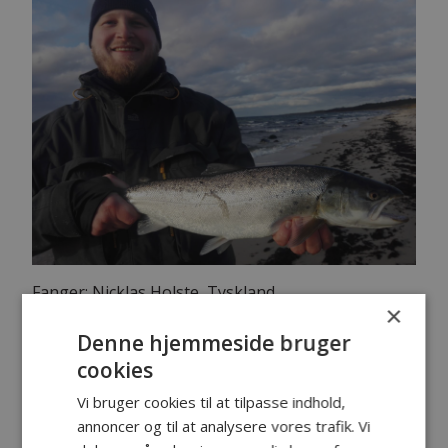
Fanger: Nicklas Holste, Tyskland
×
Fangst: Havørred
Lokalitet: Sydkysten
Denne hjemmeside bruger
Tidspunkt: Kl. 11
cookies
Vægt: 2,1 kg
Længde: 58 cm
Vi bruger cookies til at tilpasse indhold,
Endegrej: Blink
annoncer og til at analysere vores trafik. Vi