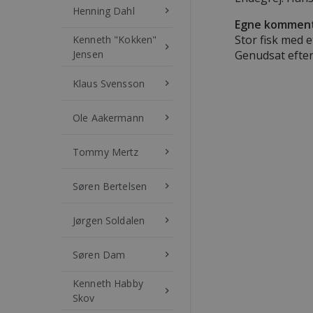
Henning Dahl
keyboard_arrow_right
Egne komment
Stor fisk med e
Kenneth "Kokken"
keyboard_arrow_right
Jensen
Genudsat efter
Klaus Svensson
keyboard_arrow_right
Ole Aakermann
keyboard_arrow_right
Tommy Mertz
keyboard_arrow_right
Søren Bertelsen
keyboard_arrow_right
Jørgen Soldalen
keyboard_arrow_right
Søren Dam
keyboard_arrow_right
Kenneth Habby
keyboard_arrow_right
Skov