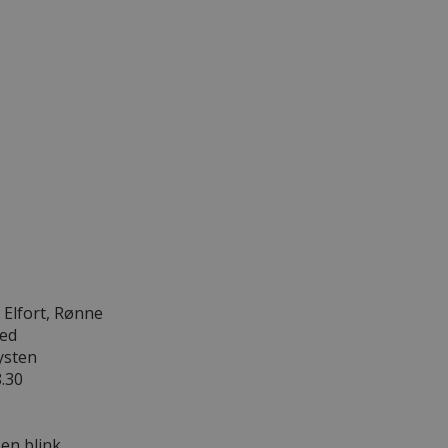
 Elfort, Rønne
red
ysten
8.30
en blink