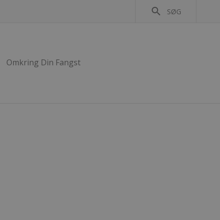
search
SØG
Omkring Din Fangst