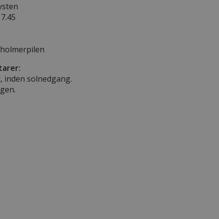
ysten
17.45
nholmerpilen
arer:
t, inden solnedgang.
igen.