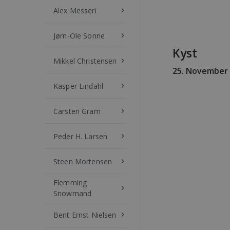
Alex Messeri
keyboard_arrow_right
Jørn-Ole Sonne
keyboard_arrow_right
Kyst
Mikkel Christensen
keyboard_arrow_right
25
. November
Kasper Lindahl
keyboard_arrow_right
Carsten Gram
keyboard_arrow_right
Peder H. Larsen
keyboard_arrow_right
Steen Mortensen
keyboard_arrow_right
Flemming
keyboard_arrow_right
Snowmand
Bent Ernst Nielsen
keyboard_arrow_right