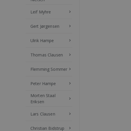
Leif Myhre
keyboard_arrow_right
Gert Jørgensen
keyboard_arrow_right
Ulrik Hampe
keyboard_arrow_right
Thomas Clausen
keyboard_arrow_right
Flemming Sommer
keyboard_arrow_right
Peter Hampe
keyboard_arrow_right
Morten Staal
keyboard_arrow_right
Eriksen
Lars Clausen
keyboard_arrow_right
Christian Bidstrup
keyboard_arrow_right