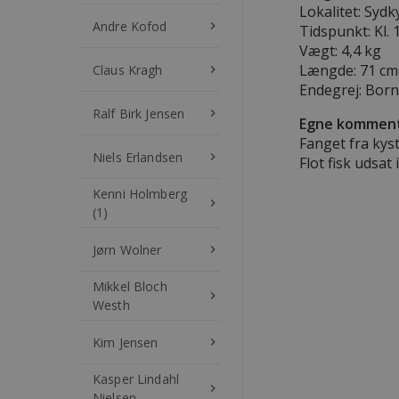
Lokalitet: Sydk
Andre Kofod
keyboard_arrow_right
Tidspunkt: Kl. 
Vægt: 4,4 kg
Længde: 71 cm
Claus Kragh
keyboard_arrow_right
Endegrej: Bor
Ralf Birk Jensen
keyboard_arrow_right
Egne komment
Fanget fra kys
Niels Erlandsen
keyboard_arrow_right
Flot fisk udsat 
Kenni Holmberg
keyboard_arrow_right
(1)
Jørn Wolner
keyboard_arrow_right
Mikkel Bloch
keyboard_arrow_right
Westh
Kim Jensen
keyboard_arrow_right
Kasper Lindahl
keyboard_arrow_right
Nielsen