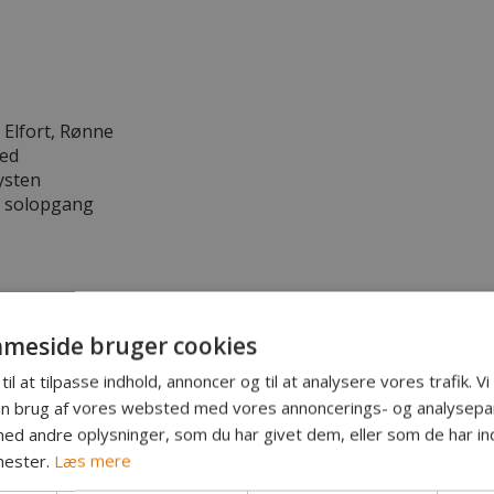
 Elfort, Rønne
red
ysten
d solopgang
arer:
meside bruger cookies
til at tilpasse indhold, annoncer og til at analysere vores trafik. V
in brug af vores websted med vores annoncerings- og analysepa
d andre oplysninger, som du har givet dem, eller som de har ind
20
nester.
Læs mere