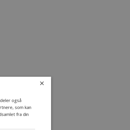
×
i deler også
rtnere, som kan
samlet fra din