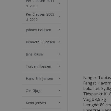
Per Clausen 2011
keyboard_arrow_right
til 2019
Per Clausen 2003
keyboard_arrow_right
til 2010
Johnny Poulsen
keyboard_arrow_right
Kenneth F. Jensen
keyboard_arrow_right
Jens Kruse
keyboard_arrow_right
Torben Hansen
keyboard_arrow_right
Fanger: Tobias
Hans-Erik Jensen
keyboard_arrow_right
Fangst: Havør
Lokalitet: Sydk
Ole Gjøg
keyboard_arrow_right
Tidspunkt: Kl. 
Vægt: 4,5 kg
Kenn Jensen
keyboard_arrow_right
Længde: 80 cm
Endegrej: Hans