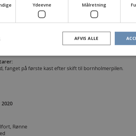
ndige
Ydeevne
Målretning
Fu
lfort, Rønne
red
ysten
14.30
R
AFVIS ALLE
ACC
nholmerpilen
arer:
d, fanget på første kast efter skift til bornholmerpilen.
 2020
lfort, Rønne
red