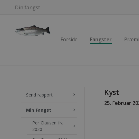
Din fangst
Forside
Fangster
Præmi
Kyst
Send rapport
keyboard_arrow_right
25
. Februar 20
Min Fangst
keyboard_arrow_right
Per Clausen fra
keyboard_arrow_right
2020