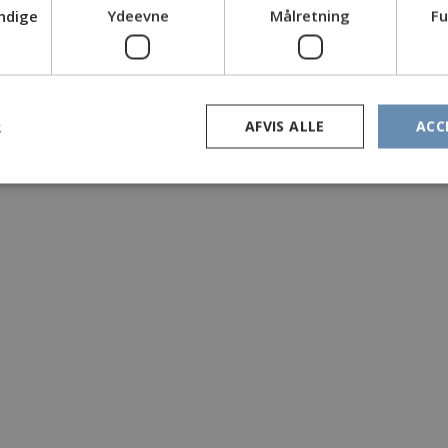
ndige
Ydeevne
Målretning
Fu
R
AFVIS ALLE
ACC