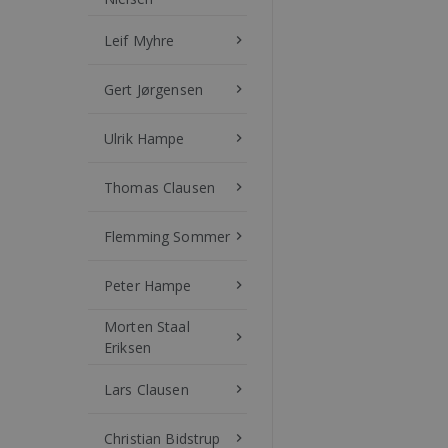
Leif Myhre
keyboard_arrow_right
Gert Jørgensen
keyboard_arrow_right
Ulrik Hampe
keyboard_arrow_right
Thomas Clausen
keyboard_arrow_right
Flemming Sommer
keyboard_arrow_right
Peter Hampe
keyboard_arrow_right
Morten Staal
keyboard_arrow_right
Eriksen
Lars Clausen
keyboard_arrow_right
Christian Bidstrup
keyboard_arrow_right