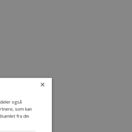
×
i deler også
rtnere, som kan
samlet fra din