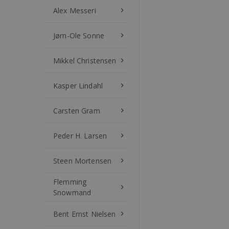
Alex Messeri
keyboard_arrow_right
Jørn-Ole Sonne
keyboard_arrow_right
Mikkel Christensen
keyboard_arrow_right
Kasper Lindahl
keyboard_arrow_right
Carsten Gram
keyboard_arrow_right
Peder H. Larsen
keyboard_arrow_right
Steen Mortensen
keyboard_arrow_right
Flemming
keyboard_arrow_right
Snowmand
Bent Ernst Nielsen
keyboard_arrow_right