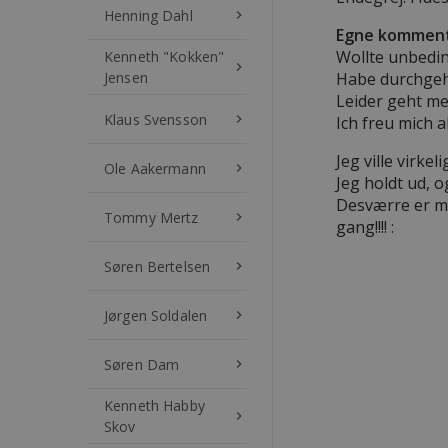
Henning Dahl
keyboard_arrow_right
Egne komment
Wollte unbedin
Kenneth "Kokken"
keyboard_arrow_right
Jensen
Habe durchgeh
Leider geht me
Klaus Svensson
keyboard_arrow_right
Ich freu mich a
Jeg ville virke
Ole Aakermann
keyboard_arrow_right
Jeg holdt ud, o
Desværre er mi
Tommy Mertz
keyboard_arrow_right
gang!!!! :
Søren Bertelsen
keyboard_arrow_right
Jørgen Soldalen
keyboard_arrow_right
Søren Dam
keyboard_arrow_right
Kenneth Habby
keyboard_arrow_right
Skov