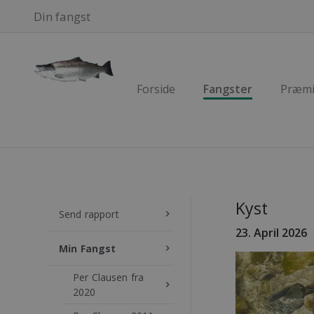
Din fangst
Forside
Fangster
Præmi
Kyst
Send rapport
keyboard_arrow_right
23. April
2026
Min Fangst
keyboard_arrow_right
Per Clausen fra
keyboard_arrow_right
2020