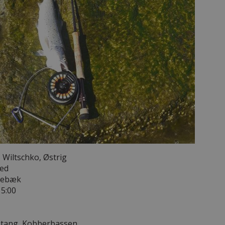
 Wiltschko, Østrig
red
ogebæk
15:00
estang, Kobberbassen