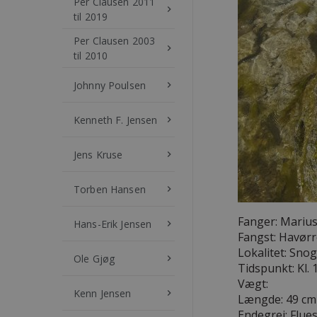
Per Clausen 2011
keyboard_arrow_right
til 2019
Per Clausen 2003
keyboard_arrow_right
til 2010
Johnny Poulsen
keyboard_arrow_right
Kenneth F. Jensen
keyboard_arrow_right
Jens Kruse
keyboard_arrow_right
Torben Hansen
keyboard_arrow_right
Fanger: Marius
Hans-Erik Jensen
keyboard_arrow_right
Fangst: Havør
Lokalitet: Sn
Ole Gjøg
keyboard_arrow_right
Tidspunkt: Kl. 
Vægt:
Kenn Jensen
keyboard_arrow_right
Længde: 49 cm
Endegrej: Flu