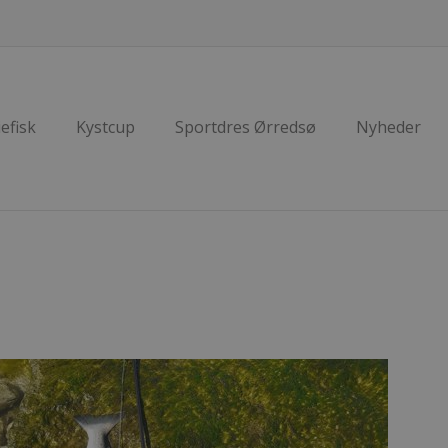
efisk
Kystcup
Sportdres Ørredsø
Nyheder