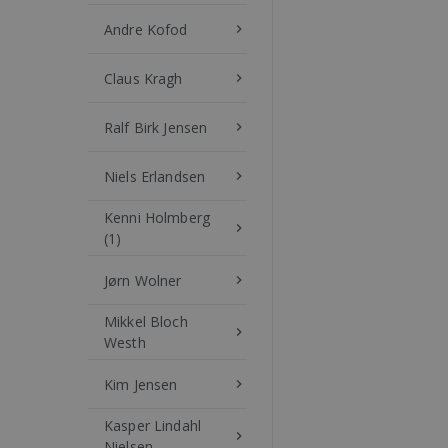
Andre Kofod
keyboard_arrow_right
Claus Kragh
keyboard_arrow_right
Ralf Birk Jensen
keyboard_arrow_right
Niels Erlandsen
keyboard_arrow_right
Kenni Holmberg
keyboard_arrow_right
(1)
Jørn Wolner
keyboard_arrow_right
Mikkel Bloch
keyboard_arrow_right
Westh
Kim Jensen
keyboard_arrow_right
Kasper Lindahl
keyboard_arrow_right
Nielsen