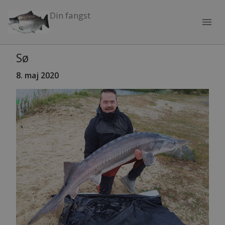
Din fangst
menu
Sø
8
. maj 2020