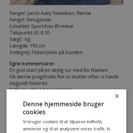
Fanger: Jacob Aaby Svendsen, Rønne
Fangst: Belugastør
Lokalitet: Sportdres Ørredsø
Tidspunkt: Kl. 8.10
Vægt: kg
Længde: 195 cm
Endegrej: Fiskestykke på bunden
Egne kommentarer:
En god start på en dejlig tur med Bo Nielsen.
Fik denne pragtfulde fisk to mutter efter vi havde
begyndt fiskeriet.
Vi fik tre stør og tre ørreder...
×
Denne hjemmeside bruger
cookies
Kyst
Vi bruger cookies til at tilpasse indhold,
8. december 2005
annoncer og til at analysere vores trafik. Vi