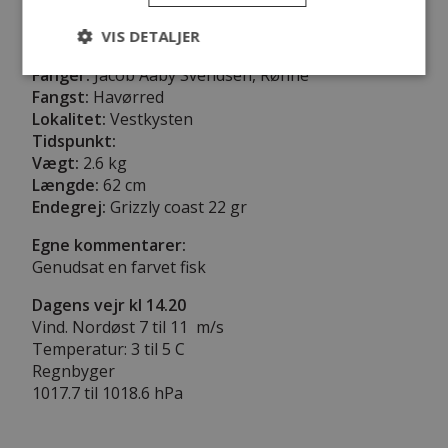
VIS DETALJER
Fanger:
Jacob Aaby Svendsen, Rønne
Fangst:
Havørred
Lokalitet:
Vestkysten
Tidspunkt:
Vægt:
2.6 kg
Længde:
62 cm
Endegrej:
Grizzly coast 22 gr
Egne kommentarer:
Genudsat en farvet fisk
Dagens vejr kl 14.20
Vind. Nordøst 7 til 11 m/s
Temperatur: 3 til 5 C
Regnbyger
1017.7 til 1018.6 hPa