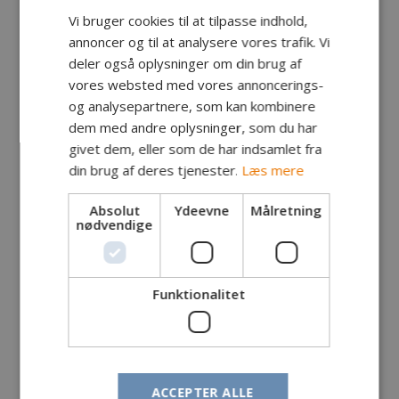
Vi bruger cookies til at tilpasse indhold,
annoncer og til at analysere vores trafik. Vi
deler også oplysninger om din brug af
vores websted med vores annoncerings-
og analysepartnere, som kan kombinere
dem med andre oplysninger, som du har
givet dem, eller som de har indsamlet fra
din brug af deres tjenester.
Læs mere
Absolut
Ydeevne
Målretning
nødvendige
Fanger: Kim Dalgaard, Skibby
Fangst: Makrel
Funktionalitet
Lokalitet: Klippe ved Allinge
Tidspunkt: Kl. 21.30
Vægt: 600 -650 gram
Længde: cm
Endegrej: Snurrebassen no. 3
ACCEPTER ALLE