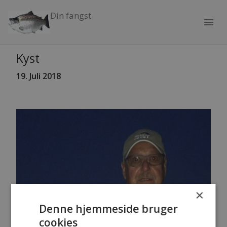
Din fangst
menu
Kyst
19. Juli 2018
×
Denne hjemmeside bruger
cookies