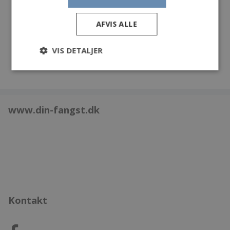
Egne kommentarer:
Dybt hurtigt med spinstop.
AFVIS ALLE
VIS DETALJER
www.din-fangst.dk
Kontakt