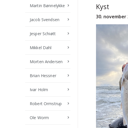
Kyst
Martin Bønnelykke
keyboard_arrow_right
30
. november 
Jacob Svendsen
keyboard_arrow_right
Jesper Schiøtt
keyboard_arrow_right
Mikkel Dahl
keyboard_arrow_right
Morten Andersen
keyboard_arrow_right
Brian Hessner
keyboard_arrow_right
Ivar Holm
keyboard_arrow_right
Robert Ormstrup
keyboard_arrow_right
Ole Worm
keyboard_arrow_right