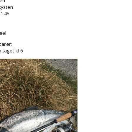
red
kysten
11.45
eel
arer:
 taget kl 6