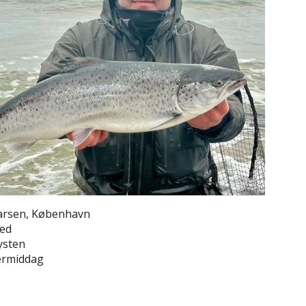
Larsen, København
red
ysten
ermiddag