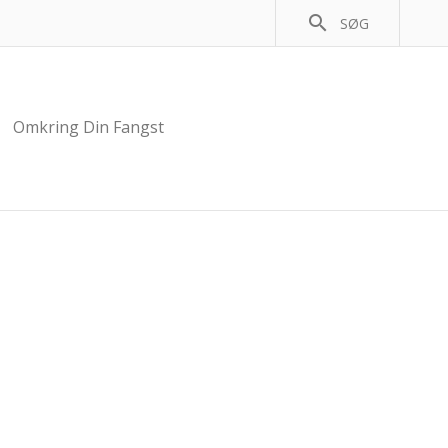
search
SØG
Omkring Din Fangst