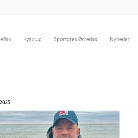
efisk
Kystcup
Sportdres Ørredsø
Nyheder
2025