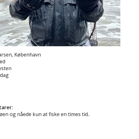
Larsen, København
red
ysten
ddag
arer:
øen og nåede kun at fiske en times tid..