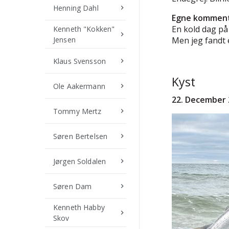
Henning Dahl
keyboard_arrow_right
Egne komment
En kold dag på
Kenneth "Kokken"
keyboard_arrow_right
Jensen
Men jeg fandt e
Klaus Svensson
keyboard_arrow_right
Kyst
Ole Aakermann
keyboard_arrow_right
22. December
Tommy Mertz
keyboard_arrow_right
Søren Bertelsen
keyboard_arrow_right
Jørgen Soldalen
keyboard_arrow_right
Søren Dam
keyboard_arrow_right
Kenneth Habby
keyboard_arrow_right
Skov