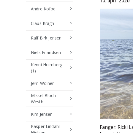
10
. april 2020
Andre Kofod
keyboard_arrow_right
Claus Kragh
keyboard_arrow_right
Ralf Birk Jensen
keyboard_arrow_right
Niels Erlandsen
keyboard_arrow_right
Kenni Holmberg
keyboard_arrow_right
(1)
Jørn Wolner
keyboard_arrow_right
Mikkel Bloch
keyboard_arrow_right
Westh
Kim Jensen
keyboard_arrow_right
Kasper Lindahl
Fanger: Ricki 
keyboard_arrow_right
Nielsen