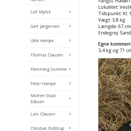
Fangst: Havør
Lokalitet: Vest
Leif Myhre
keyboard_arrow_right
Tidspunkt: Kl. 
Vægt: 3,8 kg
Længde: 67 cm
Gert Jørgensen
keyboard_arrow_right
Endegrej: Sand
Ulrik Hampe
keyboard_arrow_right
Egne komment
3,4 kg og 71 cm
Thomas Clausen
keyboard_arrow_right
Flemming Sommer
keyboard_arrow_right
Peter Hampe
keyboard_arrow_right
Morten Staal
keyboard_arrow_right
Eriksen
Lars Clausen
keyboard_arrow_right
Christian Bidstrup
keyboard_arrow_right