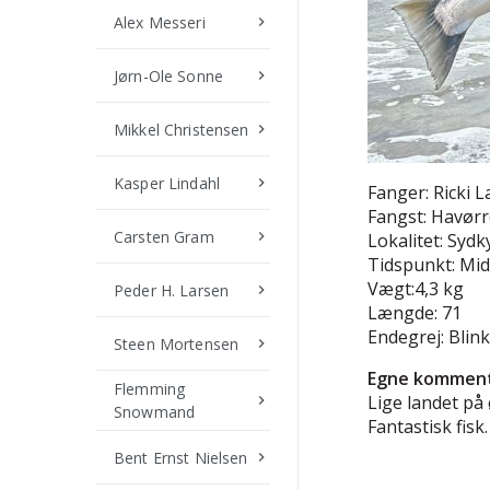
Alex Messeri
keyboard_arrow_right
Jørn-Ole Sonne
keyboard_arrow_right
Mikkel Christensen
keyboard_arrow_right
Kasper Lindahl
keyboard_arrow_right
Fanger: Ricki 
Fangst: Havør
Carsten Gram
keyboard_arrow_right
Lokalitet: Sydk
Tidspunkt: Mi
Vægt:4,3 kg
Peder H. Larsen
keyboard_arrow_right
Længde: 71
Endegrej: Blink
Steen Mortensen
keyboard_arrow_right
Egne komment
Flemming
Lige landet på 
keyboard_arrow_right
Snowmand
Fantastisk fisk.
Bent Ernst Nielsen
keyboard_arrow_right