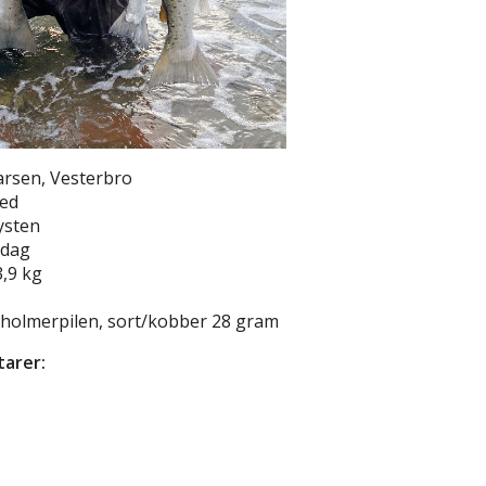
Larsen, Vesterbro
red
ysten
ddag
3,9 kg
nholmerpilen, sort/kobber 28 gram
arer: