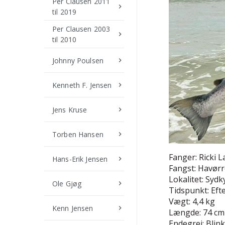
Per Clausen 2011
keyboard_arrow_right
til 2019
Per Clausen 2003
keyboard_arrow_right
til 2010
Johnny Poulsen
keyboard_arrow_right
Kenneth F. Jensen
keyboard_arrow_right
Jens Kruse
keyboard_arrow_right
Torben Hansen
keyboard_arrow_right
Fanger: Ricki 
Hans-Erik Jensen
keyboard_arrow_right
Fangst: Havør
Lokalitet: Sydk
Ole Gjøg
keyboard_arrow_right
Tidspunkt: Eft
Vægt: 4,4 kg
Kenn Jensen
keyboard_arrow_right
Længde: 74 cm
Endegrej: Blink