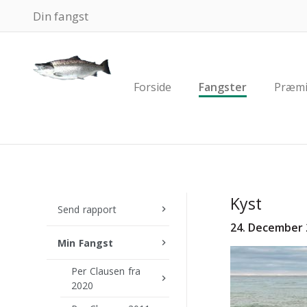
Din fangst
Forside
Fangster
Præmi
Kyst
Send rapport
keyboard_arrow_right
24. December
Min Fangst
keyboard_arrow_right
Per Clausen fra
keyboard_arrow_right
2020