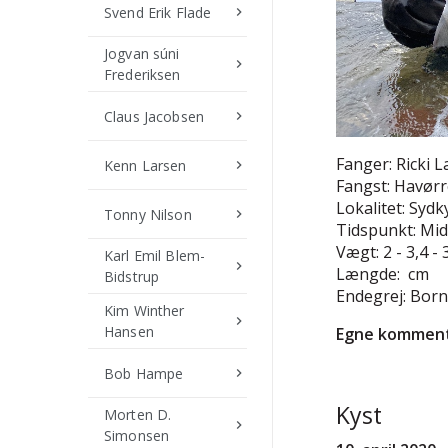
Svend Erik Flade
keyboard_arrow_right
Jogvan súni
keyboard_arrow_right
Frederiksen
Claus Jacobsen
keyboard_arrow_right
Fanger: Ricki 
Kenn Larsen
keyboard_arrow_right
Fangst: Havør
Lokalitet: Sydk
Tonny Nilson
keyboard_arrow_right
Tidspunkt: Mi
Vægt: 2 - 3,4 - 
Karl Emil Blem-
keyboard_arrow_right
Længde: cm
Bidstrup
Endegrej: Bor
Kim Winther
keyboard_arrow_right
Hansen
Egne komment
Bob Hampe
keyboard_arrow_right
Kyst
Morten D.
keyboard_arrow_right
Simonsen