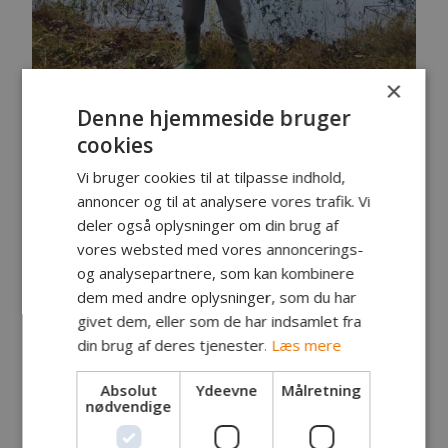
×
Fanger: Niklas Hansen, Østermarie
Denne hjemmeside bruger
Fangst: Gedde
cookies
Lokalitet: Almindingen
Tidspunkt: Kl. 7.30
Vi bruger cookies til at tilpasse indhold,
Vægt: 7,3 kg
annoncer og til at analysere vores trafik. Vi
Længde: 94 cm
deler også oplysninger om din brug af
Endegrej: Jerkbait
vores websted med vores annoncerings-
Egne kommentarer:
og analysepartnere, som kan kombinere
Regnfuld tur til Almindingens moser med
dem med andre oplysninger, som du har
Bornholms Sportsfiskerforening.
givet dem, eller som de har indsamlet fra
Min ven og jeg gjorde et godt valg, da vi valgte
din brug af deres tjenester.
Læs mere
mose.
I første kast sad den der sgu.
Absolut
Ydeevne
Målretning
Den holdt til en 1. præmie.
nødvendige