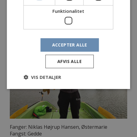
Sø
Funktionalitet
30
. Juni 2023
ACCEPTER ALLE
AFVIS ALLE
VIS DETALJER
Fanger: Niklas Højrup Hansen, Østermarie
Fangst: Gedde