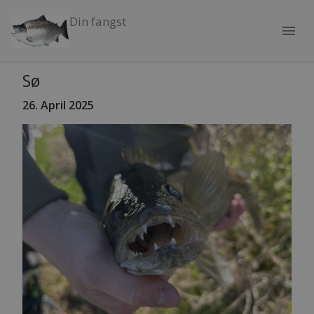
Din fangst
menu
Sø
26. April
2025