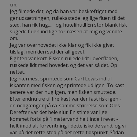
cm.
Jeg filmede det, og da han var beskæftiget med
genudsætningen, rullekastede jeg lige fluen til det
sted, han fik hug....... og hutelihut!! En stor blank fisk
sugede fluen ind lige for næsen af mig og vendte
om.
Jeg var overhovedet ikke klar og fik ikke givet
tilslag, men den sad der alligevel.
Fighten var kort. Fisken rullede lidt i overfladen,
ruskede lidt med hovedet, og det var så det. Op i
nettet.
Jeg nærmest sprintede som Carl Lewis ind til
iskanten med fisken og sprintede ud igen. To kast
senere var der hug igen, men fisken smuttede.
Efter endnu tre til fire kast var der fast fisk igen -
en nedgænger på ca. samme størrelse som Oles.
Derefter var det hele slut. En stime var lige
kommet forbi på 1 metervand helt inde i revet -
helt imod alt forventning i dette iskolde vand, og vi
var på det rette sted på det rette tidspunkt! Sådan