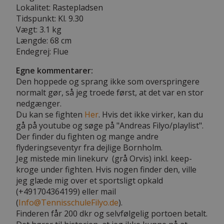
Lokalitet: Rastepladsen
Tidspunkt: Kl. 9.30
Vægt: 3.1 kg
Længde: 68 cm
Endegrej: Flue
Egne kommentarer:
Den hoppede og sprang ikke som overspringere
normalt gør, så jeg troede først, at det var en stor
nedgænger.
Du kan se fighten
Her
. Hvis det ikke virker, kan du
gå på youtube og søge på "Andreas Filyo/playlist".
Der finder du fighten og mange andre
flyderingseventyr fra dejlige Bornholm.
Jeg mistede min linekurv (grå Orvis) inkl. keep-
kroge under fighten. Hvis nogen finder den, ville
jeg glæde mig over et sportsligt opkald
(+491704364199) eller mail
(
Info@TennisschuleFilyo.de
).
Finderen får 200 dkr og selvfølgelig portoen betalt.