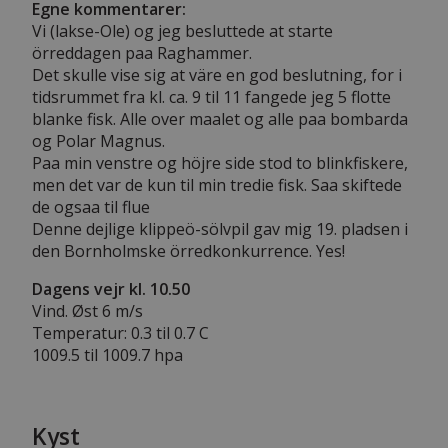
Egne kommentarer:
Vi (lakse-Ole) og jeg besluttede at starte
örreddagen paa Raghammer.
Det skulle vise sig at väre en god beslutning, for i
tidsrummet fra kl. ca. 9 til 11 fangede jeg 5 flotte
blanke fisk. Alle over maalet og alle paa bombarda
og Polar Magnus.
Paa min venstre og höjre side stod to blinkfiskere,
men det var de kun til min tredie fisk. Saa skiftede
de ogsaa til flue
Denne dejlige klippeö-sölvpil gav mig 19. pladsen i
den Bornholmske örredkonkurrence. Yes!
Dagens vejr kl. 10.50
Vind. Øst 6 m/s
Temperatur: 0.3 til 0.7 C
1009.5 til 1009.7 hpa
Kyst