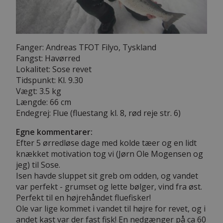
Fanger: Andreas TFOT Filyo, Tyskland
Fangst: Havørred
Lokalitet: Sose revet
Tidspunkt: Kl. 9.30
Vægt: 3.5 kg
Længde: 66 cm
Endegrej: Flue (fluestang kl. 8, rød reje str. 6)
Egne kommentarer:
Efter 5 ørredløse dage med kolde tæer og en lidt
knækket motivation tog vi (Jørn Ole Mogensen og
jeg) til Sose.
Isen havde sluppet sit greb om odden, og vandet
var perfekt - grumset og lette bølger, vind fra øst.
Perfekt til en højrehåndet fluefisker!
Ole var lige kommet i vandet til højre for revet, og i
andet kast var der fast fisk! En nedgænger på ca 60