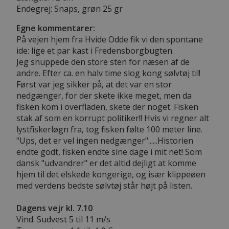
Endegrej: Snaps, grøn 25 gr
Egne kommentarer:
På vejen hjem fra Hvide Odde fik vi den spontane
ide: lige et par kast i Fredensborgbugten.
Jeg snuppede den store sten for næsen af de
andre. Efter ca. en halv time slog kong sølvtøj til!
Først var jeg sikker på, at det var en stor
nedgænger, for der skete ikke meget, men da
fisken kom i overfladen, skete der noget. Fisken
stak af som en korrupt politiker!! Hvis vi regner alt
lystfiskerløgn fra, tog fisken følte 100 meter line.
"Ups, det er vel ingen nedgænger"......Historien
endte godt, fisken endte sine dage i mit net! Som
dansk "udvandrer" er det altid dejligt at komme
hjem til det elskede kongerige, og især klippeøen
med verdens bedste sølvtøj står højt på listen.
Dagens vejr kl. 7.10
Vind. Sudvest 5 til 11 m/s