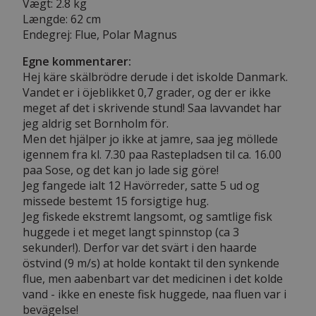
Vægt: 2.8 kg
Længde: 62 cm
Endegrej: Flue, Polar Magnus
Egne kommentarer:
Hej käre skälbrödre derude i det iskolde Danmark.
Vandet er i öjeblikket 0,7 grader, og der er ikke
meget af det i skrivende stund! Saa lavvandet har
jeg aldrig set Bornholm för.
Men det hjälper jo ikke at jamre, saa jeg möllede
igennem fra kl. 7.30 paa Rastepladsen til ca. 16.00
paa Sose, og det kan jo lade sig göre!
Jeg fangede ialt 12 Havörreder, satte 5 ud og
missede bestemt 15 forsigtige hug.
Jeg fiskede ekstremt langsomt, og samtlige fisk
huggede i et meget langt spinnstop (ca 3
sekunder!). Derfor var det svärt i den haarde
östvind (9 m/s) at holde kontakt til den synkende
flue, men aabenbart var det medicinen i det kolde
vand - ikke en eneste fisk huggede, naa fluen var i
bevägelse!