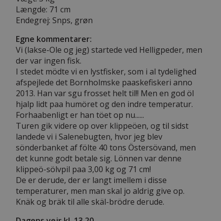
Længde: 71 cm
Endegrej: Snps, grøn
Egne kommentarer:
Vi (lakse-Ole og jeg) startede ved Helligpeder, men
der var ingen fisk.
I stedet mödte vi en lystfisker, som i al tydelighed
afspejlede det Bornholmske paaskefiskeri anno
2013. Han var sgu frosset helt til!! Men en god öl
hjalp lidt paa humöret og den indre temperatur.
Forhaabenligt er han töet op nu......
Turen gik videre op over klippeöen, og til sidst
landede vi i Salenebugten, hvor jeg blev
sönderbanket af fölte 40 tons Östersövand, men
det kunne godt betale sig. Lönnen var denne
klippeö-sölvpil paa 3,00 kg og 71 cm!
De er derude, der er langt imellem i disse
temperaturer, men man skal jo aldrig give op.
Knäk og bräk til alle skäl-brödre derude.
Dagens vejr kl. 13.20