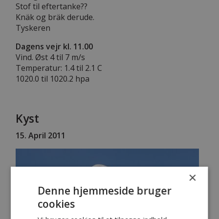
Stof til eftertanke??
Knäk og bräk derude.
Tyskeren
Dagens vejr kl. 11.00
Vind. Øst 4 til 7 m/s
Temperatur: 1.4 til 2.1 C
1020.0 til 1020.2 hpa
Kyst
15. April 2011
×
Denne hjemmeside bruger
cookies