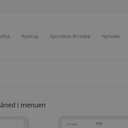
efisk
Kystcup
Sportdres Ørredsø
Nyheder
åned i menuen