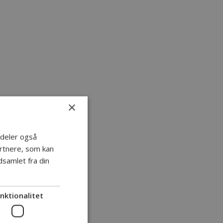
×
i deler også
rtnere, som kan
samlet fra din
nktionalitet