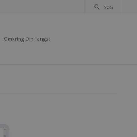
search
SØG
Omkring Din Fangst