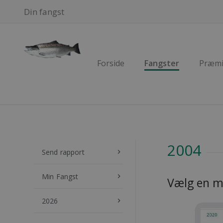
Din fangst
Forside
Fangster
Præmi
2004
Send rapport
keyboard_arrow_right
Min Fangst
keyboard_arrow_right
Vælg en m
2026
keyboard_arrow_right