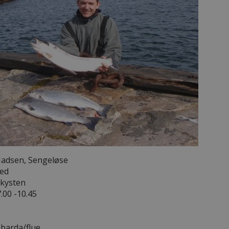
adsen, Sengeløse
red
dkysten
7.00 -10.45
arda/flue