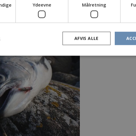
ndige
Ydeevne
Målretning
Fu
R
AFVIS ALLE
ACC