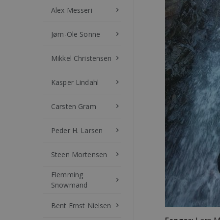
Alex Messeri
keyboard_arrow_right
Jørn-Ole Sonne
keyboard_arrow_right
Mikkel Christensen
keyboard_arrow_right
Kasper Lindahl
keyboard_arrow_right
Carsten Gram
keyboard_arrow_right
Peder H. Larsen
keyboard_arrow_right
Steen Mortensen
keyboard_arrow_right
Flemming
keyboard_arrow_right
Snowmand
Bent Ernst Nielsen
keyboard_arrow_right