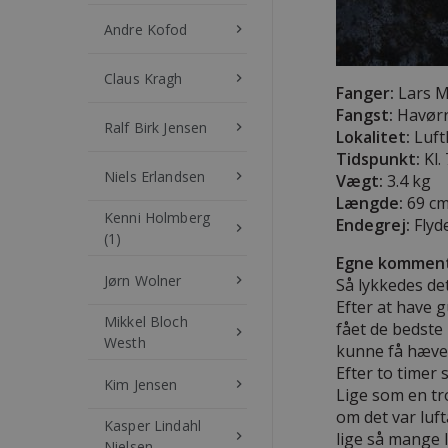
Andre Kofod
keyboard_arrow_right
Claus Kragh
keyboard_arrow_right
Fanger:
Lars M
Fangst:
Havør
Ralf Birk Jensen
keyboard_arrow_right
Lokalitet:
Luft
Tidspunkt:
Kl.
Niels Erlandsen
keyboard_arrow_right
Vægt:
3.4 kg
Længde:
69 c
Kenni Holmberg
Endegrej:
Flyd
keyboard_arrow_right
(1)
Egne komment
Jørn Wolner
keyboard_arrow_right
Så lykkedes det
Efter at have 
Mikkel Bloch
fået de bedste 
keyboard_arrow_right
Westh
kunne få hævet
Efter to timer
Kim Jensen
keyboard_arrow_right
Lige som en tr
om det var luft
Kasper Lindahl
keyboard_arrow_right
lige så mange 
Nielsen