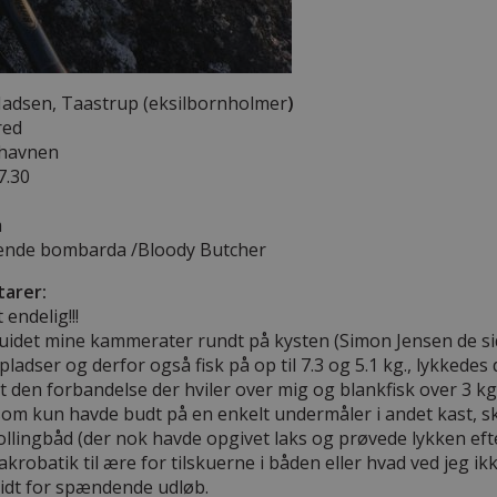
adsen, Taastrup (eksilbornholmer
)
red
havnen
 7.30
m
ende bombarda /Bloody Butcher
arer:
 endelig!!!
guidet mine kammerater rundt på kysten (Simon Jensen de sid
pladser og derfor også fisk på op til 7.3 og 5.1 kg., lykkede
 den forbandelse der hviler over mig og blankfisk over 3 kg
 som kun havde budt på en enkelt undermåler i andet kast, sk
ollingbåd (der nok havde opgivet laks og prøvede lykken ef
akrobatik til ære for tilskuerne i båden eller hvad ved jeg 
lidt for spændende udløb.