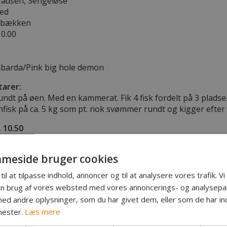
adsen, Sengeløse
red
sebækken
10.00
arda/Pink big hole demon
arer:
undt på øen. Med en kammerat. Fik 4 fisk fordelt på 3 pladse
fisk på ca. 5 kg som pt. nok svømmer rundt og kigger efter l
. 10.50
l nordvest 5 til 7 m/s
 til 2.3 C
meside bruger cookies
.1 hpa
til at tilpasse indhold, annoncer og til at analysere vores trafik. V
in brug af vores websted med vores annoncerings- og analysepa
d andre oplysninger, som du har givet dem, eller som de har ind
nester.
Læs mere