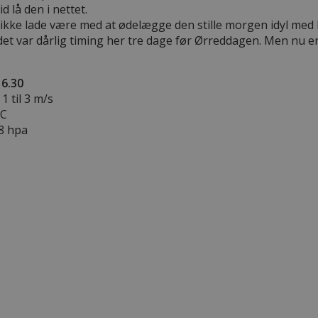
id lå den i nettet.
ikke lade være med at ødelægge den stille morgen idyl med l
et var dårlig timing her tre dage før Ørreddagen. Men nu er
 6.30
1 til 3 m/s
 C
.8 hpa