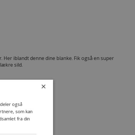
r. Her iblandt denne dine blanke. Fik også en super
ækre sild.
×
i deler også
rtnere, som kan
samlet fra din