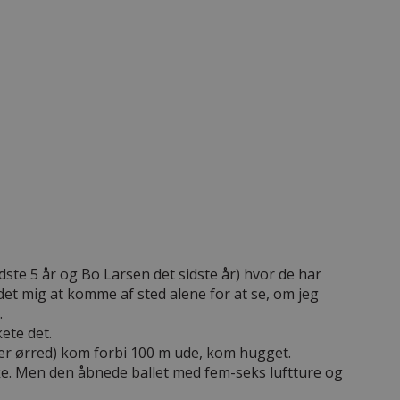
ste 5 år og Bo Larsen det sidste år) hvor de har
s det mig at komme af sted alene for at se, om jeg
.
ete det.
ter ørred) kom forbi 100 m ude, kom hugget.
ikke. Men den åbnede ballet med fem-seks luftture og