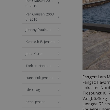
Per Clausen 2011
keyboard_arrow_right
til 2019
Per Clausen 2003
keyboard_arrow_right
til 2010
Johnny Poulsen
keyboard_arrow_right
Kenneth F. Jensen
keyboard_arrow_right
Jens Kruse
keyboard_arrow_right
Torben Hansen
keyboard_arrow_right
Fanger:
Lars M
Hans-Erik Jensen
keyboard_arrow_right
Fangst: Havør
Lokalitet: Nor
Ole Gjøg
keyboard_arrow_right
Tidspunkt: Kl. 
Vægt: 3.45 kg
Kenn Jensen
keyboard_arrow_right
Længde:
73 cm
Endegrej:
Bomb