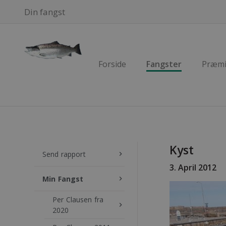
Din fangst
Forside
Fangster
Præmi
Kyst
Send rapport
keyboard_arrow_right
3. April 2012
Min Fangst
keyboard_arrow_right
Per Clausen fra
keyboard_arrow_right
2020