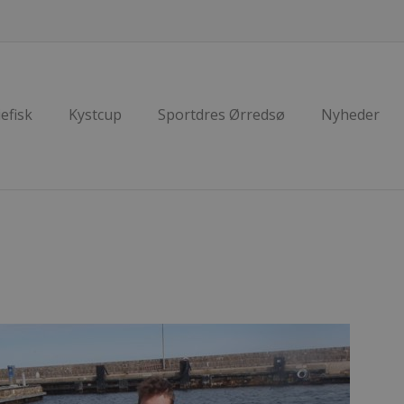
efisk
Kystcup
Sportdres Ørredsø
Nyheder