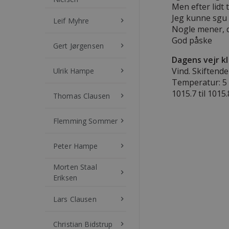
Men efter lidt t
Jeg kunne sgu 
Leif Myhre
keyboard_arrow_right
Nogle mener, d
God påske
Gert Jørgensen
keyboard_arrow_right
Dagens vejr kl
Vind. Skiftende 
Ulrik Hampe
keyboard_arrow_right
Temperatur: 5
1015.7 til 1015
Thomas Clausen
keyboard_arrow_right
Flemming Sommer
keyboard_arrow_right
Peter Hampe
keyboard_arrow_right
Morten Staal
keyboard_arrow_right
Eriksen
Lars Clausen
keyboard_arrow_right
Christian Bidstrup
keyboard_arrow_right