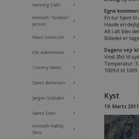
Henning Dahl
keyboard_arrow_right
Egne komment
En tur hjem til
Kenneth "Kokken"
keyboard_arrow_right
Jensen
Havde en dejli
Alt i alt blev d
Klaus Svensson
keyboard_arrow_right
Billedet er tag
Dagens vejr kl
Ole Aakermann
keyboard_arrow_right
Vind. Øst til sy
Temperatur: 3.2
Tommy Mertz
keyboard_arrow_right
1009.0 til 1009
Søren Bertelsen
keyboard_arrow_right
Kyst
Jørgen Soldalen
keyboard_arrow_right
19. Marts 2011
Søren Dam
keyboard_arrow_right
Kenneth Habby
keyboard_arrow_right
Skov