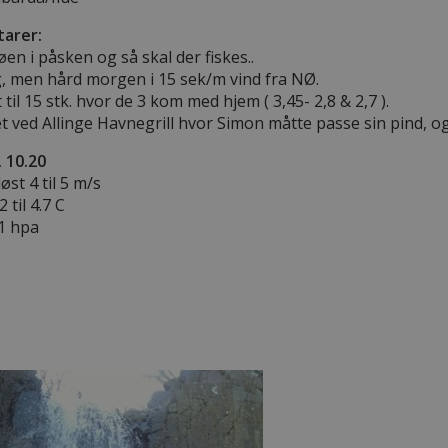
arer:
 øen i påsken og så skal der fiskes..
g, men hård morgen i 15 sek/m vind fra NØ.
et til 15 stk. hvor de 3 kom med hjem ( 3,45- 2,8 & 2,7 ).
et ved Allinge Havnegrill hvor Simon måtte passe sin pind, og 
. 10.20
døst 4 til 5 m/s
 til 4.7 C
.1 hpa