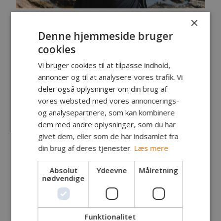
×
Fanger: Daniel Nissen Lauritsen, København
Fangst: Havørred
Denne hjemmeside bruger
Lokalitet: Svaneke Fyr
cookies
Tidspunkt: Kl. 10.41
Vægt: 3,2 kg
Vi bruger cookies til at tilpasse indhold,
Længde: 65 cm
annoncer og til at analysere vores trafik. Vi
Endegrej: Savage Gear Sandeel, rød/sort Loose
deler også oplysninger om din brug af
scales version
vores websted med vores annoncerings-
og analysepartnere, som kan kombinere
Egne kommentarer:
dem med andre oplysninger, som du har
Mine venner og jeg har lejet Svaneke fyr for en
givet dem, eller som de har indsamlet fra
uge.
din brug af deres tjenester.
Læs mere
Jeg stod tidlig formiddag oppe på terrassen og
kiggede ud over klipperne.
Pludseligt så jeg en stor fisk hoppe lige omkring
Absolut
Ydeevne
Målretning
nødvendige
en lille pynt. To minutter senere, så jeg endnu en
fisk hoppe.
Jeg havde ellers tænkt mig at fiske et helt andet
sted, da der var ret høj vindstyrke mod land, men
Funktionalitet