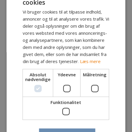
cookies
Vi bruger cookies til at tilpasse indhold,
annoncer og til at analysere vores trafik. Vi
deler også oplysninger om din brug af
vores websted med vores annoncerings-
og analysepartnere, som kan kombinere
dem med andre oplysninger, som du har
givet dem, eller som de har indsamlet fra
din brug af deres tjenester.
Læs mere
Absolut
Ydeevne
Målretning
Fanger:
Børge Leth, Rønne
nødvendige
Fangst:
Gedde
Lokalitet:
Safirsøen
Tidspunkt:
Kl 10.30
Vægt:
7.5 kg
Funktionalitet
Længde:
105 cm
Endegrej:
MYR spinner
Egne kommentarer: