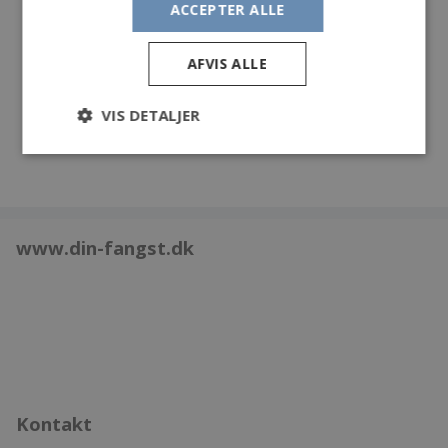
ACCEPTER ALLE
Dagens vejr kl 14.00
Vind. Sydvest 7 m/s
Temperatur: 13 til 14 C
AFVIS ALLE
Skyet
1018.9 til 1019.5 hPa
VIS DETALJER
www.din-fangst.dk
Kontakt