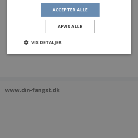
kg.
ACCEPTER ALLE
Dagens vejr kl 14.20
Vind. Vest 10 til 12 m/s
AFVIS ALLE
Temperatur: 6 til 7 C
Letskyet
VIS DETALJER
1015.6 til 1016.6 hPa
www.din-fangst.dk