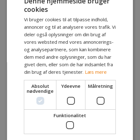
Denne hjemmeside bruger
cookies
Vi bruger cookies til at tilpasse indhold,
annoncer og til at analysere vores trafik. Vi
deler også oplysninger om din brug af
vores websted med vores annoncerings-
og analysepartnere, som kan kombinere
dem med andre oplysninger, som du har
givet dem, eller som de har indsamlet fra
din brug af deres tjenester.
Læs mere
Fanger:
Tomasz Regulski, Rønne
Absolut
Ydeevne
Målretning
Fangst:
Gedde
nødvendige
Lokalitet:
Snorrebakkesøen
Tidspunkt:
Kl. 14.20
Vægt:
5.1 kg
Længde:
83 cm
Funktionalitet
Endegrej:
Storm Pike 12 cm
Egne kommentarer:
Dejlig dag ved søen, fangede også 3 stk 1,5 til 2,5