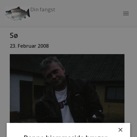
Din fangst
menu
Sø
23. Februar 2008
×