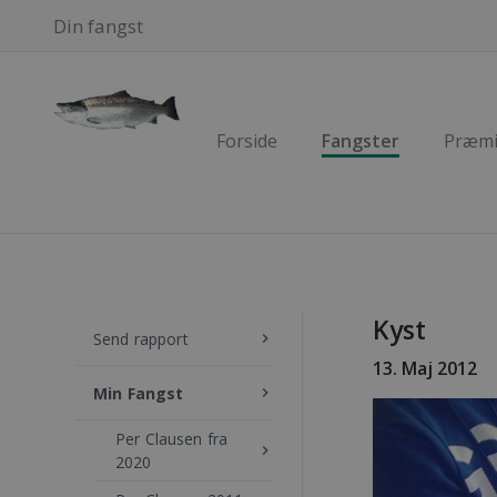
Din fangst
Forside
Fangster
Præmi
Kyst
Send rapport
keyboard_arrow_right
13. Maj 2012
Min Fangst
keyboard_arrow_right
Per Clausen fra
keyboard_arrow_right
2020