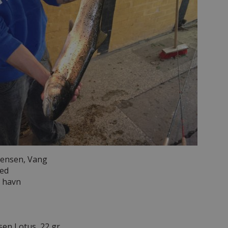
Jensen, Vang
red
g havn
en Lotus, 22 gr.