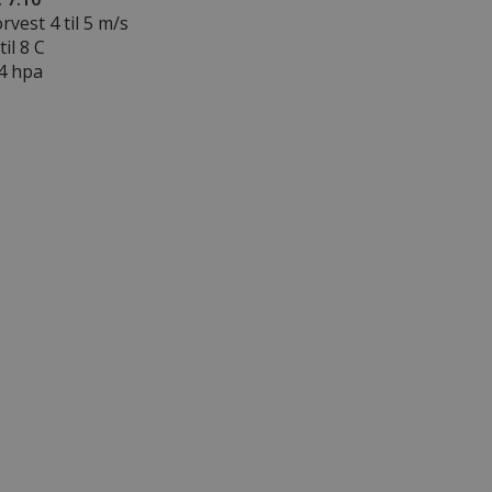
orvest 4 til 5 m/s
il 8 C
.4 hpa