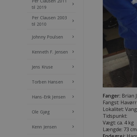
Per Clausen 2011
keyboard_arrow_right
til 2019
Per Clausen 2003
keyboard_arrow_right
til 2010
Johnny Poulsen
keyboard_arrow_right
Kenneth F. Jensen
keyboard_arrow_right
Jens Kruse
keyboard_arrow_right
Torben Hansen
keyboard_arrow_right
Fanger:
Brian 
Hans-Erik Jensen
keyboard_arrow_right
Fangst: Havør
Lokalitet: Van
Ole Gjøg
keyboard_arrow_right
Tidspunkt:
Vægt: ca. 4 kg
Kenn Jensen
keyboard_arrow_right
Længde:
73 cm
Endegrej:
Hans