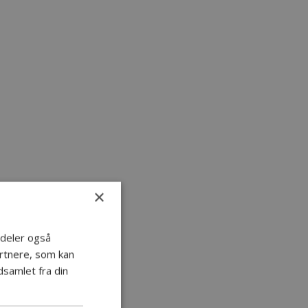
×
i deler også
rtnere, som kan
samlet fra din