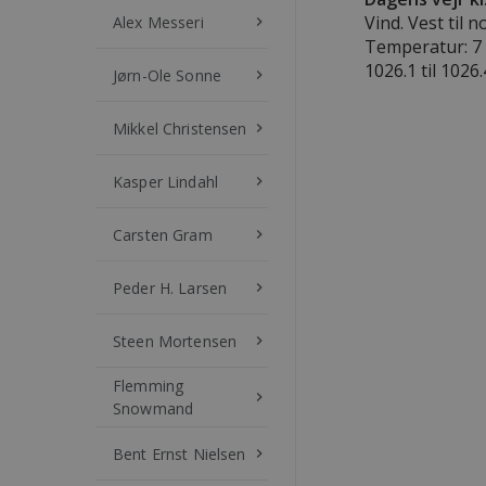
Vind. Vest til n
Alex Messeri
keyboard_arrow_right
Temperatur: 7 t
1026.1 til 1026
Jørn-Ole Sonne
keyboard_arrow_right
Mikkel Christensen
keyboard_arrow_right
Kasper Lindahl
keyboard_arrow_right
Carsten Gram
keyboard_arrow_right
Peder H. Larsen
keyboard_arrow_right
Steen Mortensen
keyboard_arrow_right
Flemming
keyboard_arrow_right
Snowmand
Bent Ernst Nielsen
keyboard_arrow_right