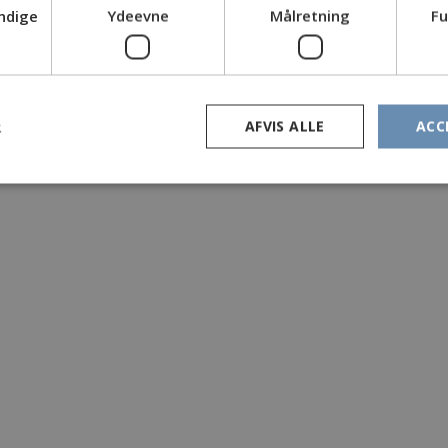
ndige
Ydeevne
Målretning
Fu
R
AFVIS ALLE
ACC