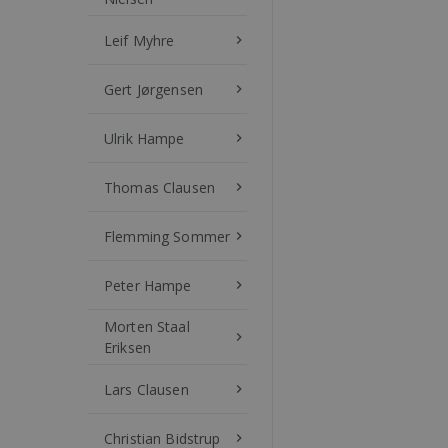
Leif Myhre
keyboard_arrow_right
Gert Jørgensen
keyboard_arrow_right
Ulrik Hampe
keyboard_arrow_right
Thomas Clausen
keyboard_arrow_right
Flemming Sommer
keyboard_arrow_right
Peter Hampe
keyboard_arrow_right
Morten Staal
keyboard_arrow_right
Eriksen
Lars Clausen
keyboard_arrow_right
Christian Bidstrup
keyboard_arrow_right