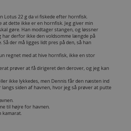
otus 22 g da vi fiskede efter hornfisk.
 dette ikke er en hornfisk. Jeg giver min
 skal gøre. Han modtager stangen, og løssner
og har derfor ikke den voldsomme længde på
. Så der må ligges lidt pres på den, så han
n regnet med at hive hornfisk, ikke en stor
at prøver at få dirigeret den derover, og jeg kan
ller ikke lykkedes, men Dennis får den næsten ind
langs siden af havnen, hvor jeg så prøver at putte
havnen.
e til højre for havnen.
n kamarat.