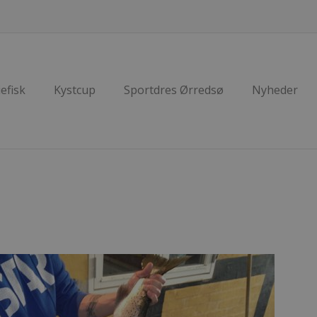
efisk
Kystcup
Sportdres Ørredsø
Nyheder