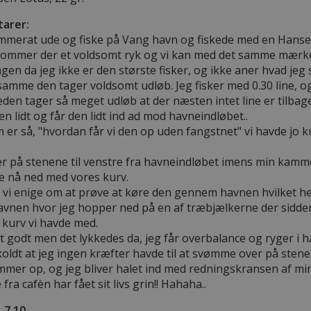
arer:
merat ude og fiske på Vang havn og fiskede med en Hansen L
ommer der et voldsomt ryk og vi kan med det samme mærke at
en da jeg ikke er den største fisker, og ikke aner hvad jeg
samme den tager voldsomt udløb. Jeg fisker med 0.30 line, 
den tager så meget udløb at der næsten intet line er tilbage
 lidt og får den lidt ind ad mod havneindløbet..
er så, "hvordan får vi den op uden fangstnet" vi havde jo ku
r på stenene til venstre fra havneindløbet imens min kammer
e nå ned med vores kurv.
 vi enige om at prøve at køre den gennem havnen hvilket he
avnen hvor jeg hopper ned på en af træbjælkerne der sidder 
 kurv vi havde med.
et godt men det lykkedes da, jeg får overbalance og ryger i 
oldt at jeg ingen kræfter havde til at svømme over på stenen
mer op, og jeg bliver halet ind med redningskransen af mi
ra cafèn har fået sit livs grin!! Hahaha..
 7.10