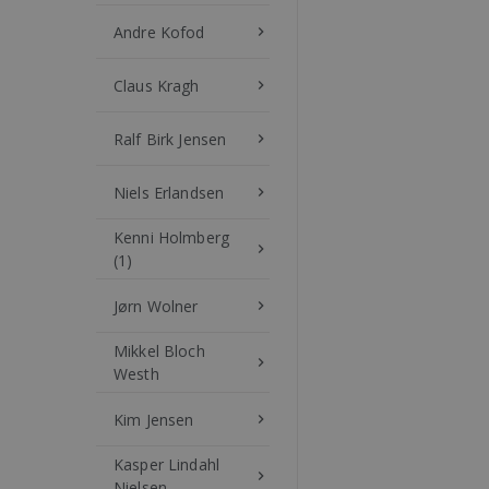
Andre Kofod
keyboard_arrow_right
Claus Kragh
keyboard_arrow_right
Ralf Birk Jensen
keyboard_arrow_right
Niels Erlandsen
keyboard_arrow_right
Kenni Holmberg
keyboard_arrow_right
(1)
Jørn Wolner
keyboard_arrow_right
Mikkel Bloch
keyboard_arrow_right
Westh
Kim Jensen
keyboard_arrow_right
Kasper Lindahl
keyboard_arrow_right
Nielsen