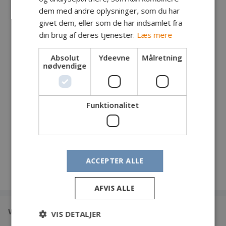
dem med andre oplysninger, som du har
Fanger: Morten Krogh, Blåvand
givet dem, eller som de har indsamlet fra
Fangst: Havørred
din brug af deres tjenester.
Læs mere
Lokalitet: Sydkysten
Tidspunkt: Kl. 9.30
Absolut
Ydeevne
Målretning
nødvendige
Vægt: 5,64 kg
Længde: 82 cm
Endegrej: Blink
Funktionalitet
Egne kommentarer:
Fin dag
ACCEPTER ALLE
AFVIS ALLE
www.din-fangst.dk
VIS DETALJER