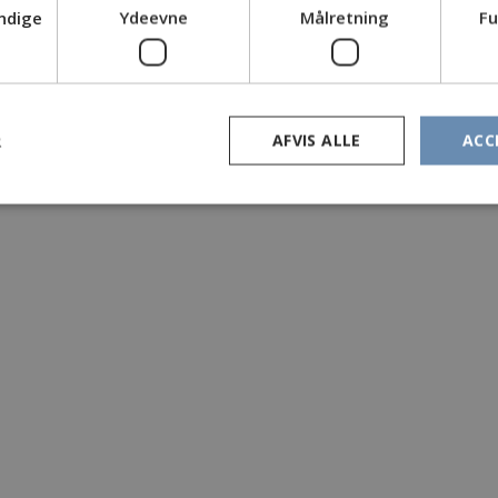
ndige
Ydeevne
Målretning
Fu
R
AFVIS ALLE
ACC