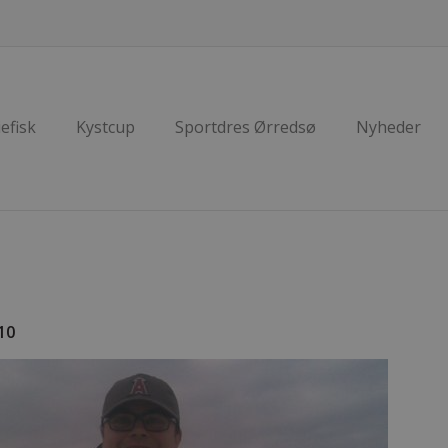
efisk
Kystcup
Sportdres Ørredsø
Nyheder
10