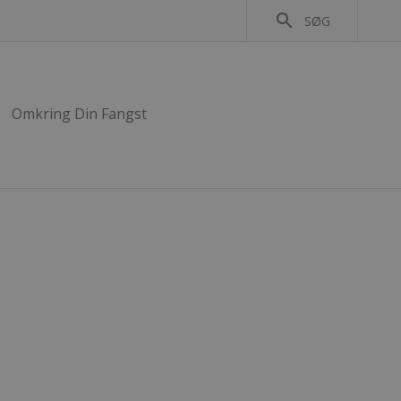
search
SØG
Omkring Din Fangst