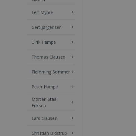
Leif Myhre
keyboard_arrow_right
Gert Jørgensen
keyboard_arrow_right
Ulrik Hampe
keyboard_arrow_right
Thomas Clausen
keyboard_arrow_right
Flemming Sommer
keyboard_arrow_right
Peter Hampe
keyboard_arrow_right
Morten Staal
keyboard_arrow_right
Eriksen
Lars Clausen
keyboard_arrow_right
Christian Bidstrup
keyboard_arrow_right