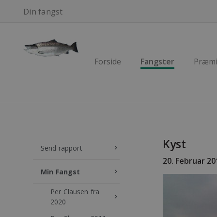
Din fangst
Forside
Fangster
Præmi
Kyst
Send rapport
keyboard_arrow_right
20. Februar 20
Min Fangst
keyboard_arrow_right
Per Clausen fra
keyboard_arrow_right
2020