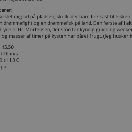
arer:
ørklet mig ud på pladsen, skulle der bare fire kast til. Fiske
drømmefight og en drømmefisk på land. Den første af i alt
l lyde til Hr. Mortensen, der stod for kyndig guidning weeken
og masser af timer på kysten har båret frugt. (Jeg husker 
. 15.50
til 6 m/s
 til 1.3 C
hpa