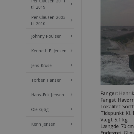
Per Clausen 2011
keyboard_arrow_right
til 2019
Per Clausen 2003
keyboard_arrow_right
til 2010
Johnny Poulsen
keyboard_arrow_right
Kenneth F. Jensen
keyboard_arrow_right
Jens Kruse
keyboard_arrow_right
Torben Hansen
keyboard_arrow_right
Fanger:
Henrik 
Hans-Erik Jensen
keyboard_arrow_right
Fangst: Havør
Lokalitet: Sort
Ole Gjøg
keyboard_arrow_right
Tidspunkt: Kl. 
Vægt: 5.1 kg
Kenn Jensen
keyboard_arrow_right
Længde:
70 cm
Endegrej:
Glim