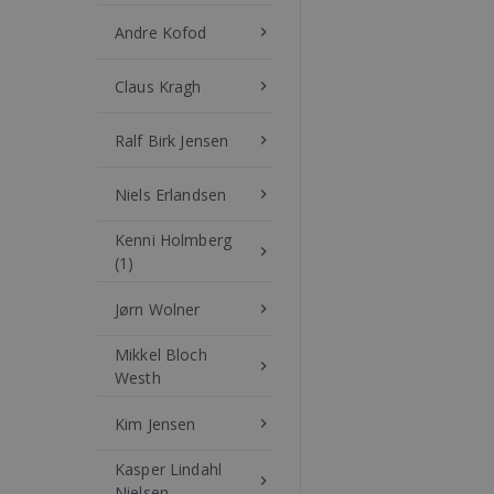
Andre Kofod
keyboard_arrow_right
Claus Kragh
keyboard_arrow_right
Ralf Birk Jensen
keyboard_arrow_right
Niels Erlandsen
keyboard_arrow_right
Kenni Holmberg
keyboard_arrow_right
(1)
Jørn Wolner
keyboard_arrow_right
Mikkel Bloch
keyboard_arrow_right
Westh
Kim Jensen
keyboard_arrow_right
Kasper Lindahl
keyboard_arrow_right
Nielsen