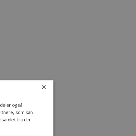
×
i deler også
rtnere, som kan
samlet fra din