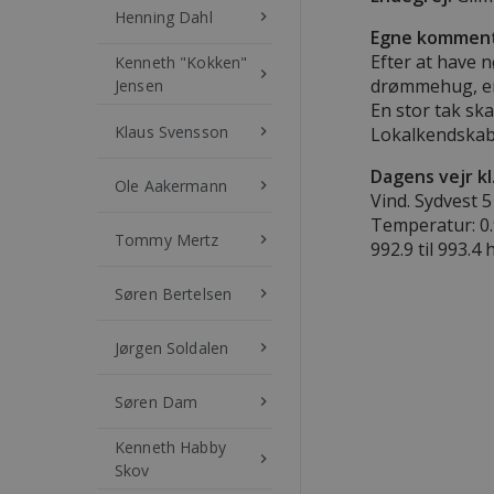
Henning Dahl
keyboard_arrow_right
Egne komment
Efter at have n
Kenneth "Kokken"
keyboard_arrow_right
drømmehug, en 
Jensen
En stor tak ska
Klaus Svensson
keyboard_arrow_right
Lokalkendskab 
Dagens vejr kl
Ole Aakermann
keyboard_arrow_right
Vind. Sydvest 5 
Temperatur: 0.9
Tommy Mertz
keyboard_arrow_right
992.9 til 993.4 
Søren Bertelsen
keyboard_arrow_right
Jørgen Soldalen
keyboard_arrow_right
Søren Dam
keyboard_arrow_right
Kenneth Habby
keyboard_arrow_right
Skov