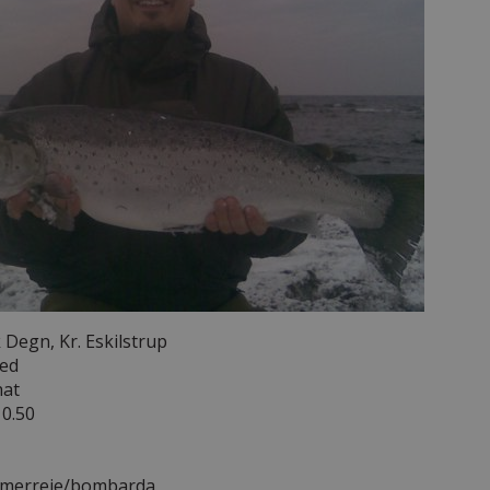
Degn, Kr. Eskilstrup
red
hat
10.50
merreje/bombarda