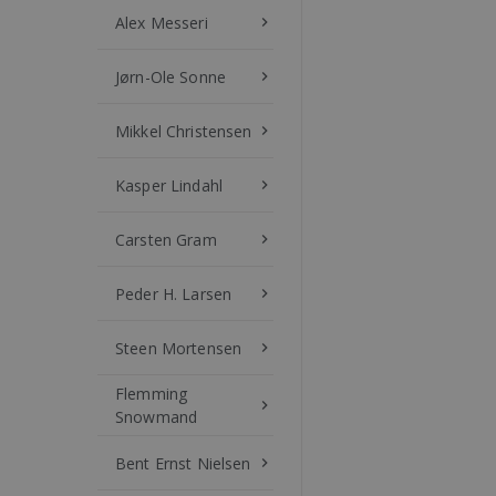
Alex Messeri
keyboard_arrow_right
Jørn-Ole Sonne
keyboard_arrow_right
Mikkel Christensen
keyboard_arrow_right
Kasper Lindahl
keyboard_arrow_right
Carsten Gram
keyboard_arrow_right
Peder H. Larsen
keyboard_arrow_right
Steen Mortensen
keyboard_arrow_right
Flemming
keyboard_arrow_right
Snowmand
Bent Ernst Nielsen
keyboard_arrow_right