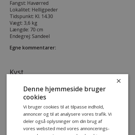
Fangst: Havørred
Lokalitet: Helligpeder
Tidspunkt: Kl. 14.30
Vægt: 3,6 kg
Længde: 70 cm
Endegrej: Sandeel
Egne kommentarer:
Kyst
×
16
. april 2020
Denne hjemmeside bruger
cookies
Vi bruger cookies til at tilpasse indhold,
annoncer og til at analysere vores trafik. Vi
deler også oplysninger om din brug af
vores websted med vores annoncerings-