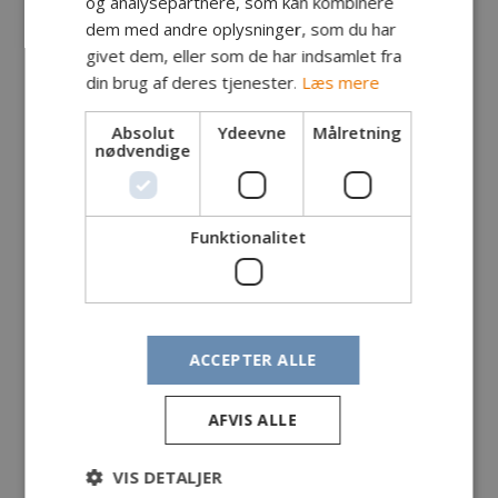
og analysepartnere, som kan kombinere
dem med andre oplysninger, som du har
givet dem, eller som de har indsamlet fra
din brug af deres tjenester.
Læs mere
Absolut
Ydeevne
Målretning
nødvendige
Fanger: Jesper Michelsen, Frørup
Fangst: Havørred
Lokalitet: Østkysten
Tidspunkt: Kl. 15
Funktionalitet
Vægt: 2,1 kg
Længde: 64 cm
Endegrej: Tobis
Egne kommentarer:
ACCEPTER ALLE
Efter forskellige besøgte pladser fandt jeg endelig
denne smukke blanke fisk.
AFVIS ALLE
Super fight!
Fiskede videre, men denne var tilsyneladende en
Lone Wolf.
VIS DETALJER
Skønt vejr på solskinsøen.