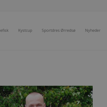
efisk
Kystcup
Sportdres Ørredsø
Nyheder