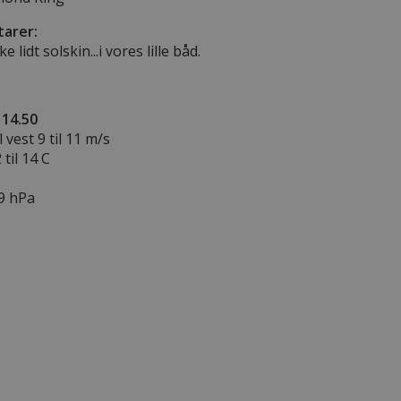
arer:
 lidt solskin...i vores lille båd.
 14.50
l vest 9 til 11 m/s
til 14 C
.9 hPa