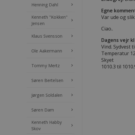
Henning Dahl
keyboard_arrow_right
Egne komment
Var ude og slikke
Kenneth "Kokken"
keyboard_arrow_right
Jensen
Ciao..
Klaus Svensson
keyboard_arrow_right
Dagens vejr kl
Vind. Sydvest ti
Ole Aakermann
keyboard_arrow_right
Temperatur 12 
Skyet
Tommy Mertz
keyboard_arrow_right
1010.3 til 1010
Søren Bertelsen
keyboard_arrow_right
Jørgen Soldalen
keyboard_arrow_right
Søren Dam
keyboard_arrow_right
Kenneth Habby
keyboard_arrow_right
Skov