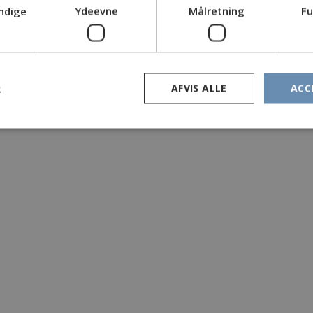
ndige
Ydeevne
Målretning
Fu
R
AFVIS ALLE
ACC