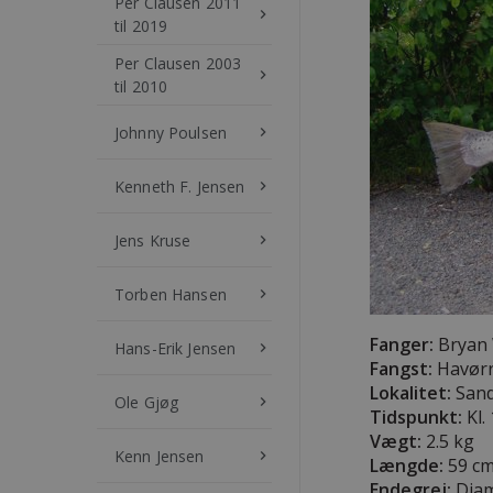
Per Clausen 2011
keyboard_arrow_right
til 2019
Per Clausen 2003
keyboard_arrow_right
til 2010
Johnny Poulsen
keyboard_arrow_right
Kenneth F. Jensen
keyboard_arrow_right
Jens Kruse
keyboard_arrow_right
Torben Hansen
keyboard_arrow_right
Fanger:
Bryan 
Hans-Erik Jensen
keyboard_arrow_right
Fangst:
Havør
Lokalitet:
Sand
Ole Gjøg
keyboard_arrow_right
Tidspunkt:
Kl.
Vægt:
2.5 kg
Kenn Jensen
keyboard_arrow_right
Længde:
59 c
Endegrej:
Diam