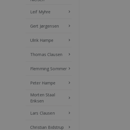
Leif Myhre
keyboard_arrow_right
Gert Jørgensen
keyboard_arrow_right
Ulrik Hampe
keyboard_arrow_right
Thomas Clausen
keyboard_arrow_right
Flemming Sommer
keyboard_arrow_right
Peter Hampe
keyboard_arrow_right
Morten Staal
keyboard_arrow_right
Eriksen
Lars Clausen
keyboard_arrow_right
Christian Bidstrup
keyboard_arrow_right