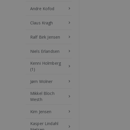
Andre Kofod
keyboard_arrow_right
Claus Kragh
keyboard_arrow_right
Ralf Birk Jensen
keyboard_arrow_right
Niels Erlandsen
keyboard_arrow_right
Kenni Holmberg
keyboard_arrow_right
(1)
Jørn Wolner
keyboard_arrow_right
Mikkel Bloch
keyboard_arrow_right
Westh
Kim Jensen
keyboard_arrow_right
Kasper Lindahl
keyboard_arrow_right
Nielsen