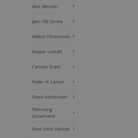
Alex Messeri
keyboard_arrow_right
Jørn-Ole Sonne
keyboard_arrow_right
Mikkel Christensen
keyboard_arrow_right
Kasper Lindahl
keyboard_arrow_right
Carsten Gram
keyboard_arrow_right
Peder H. Larsen
keyboard_arrow_right
Steen Mortensen
keyboard_arrow_right
Flemming
keyboard_arrow_right
Snowmand
Bent Ernst Nielsen
keyboard_arrow_right