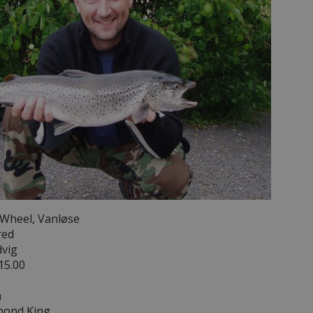
Wheel, Vanløse
red
vig
 15.00
m
ond King