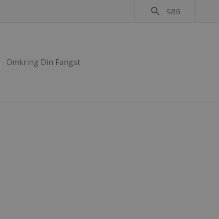
search
SØG
Omkring Din Fangst