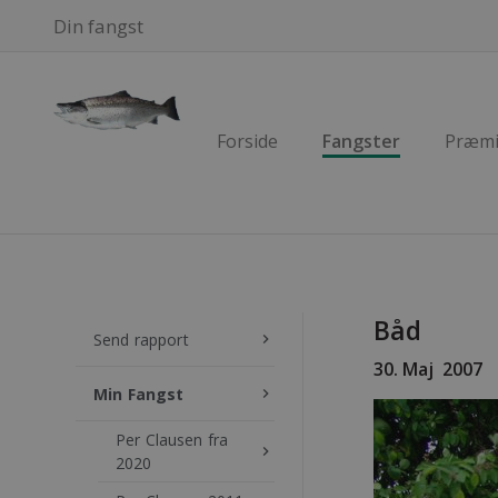
Din fangst
Forside
Fangster
Præmi
Båd
Send rapport
keyboard_arrow_right
30. Maj 2007
Min Fangst
keyboard_arrow_right
Per Clausen fra
keyboard_arrow_right
2020