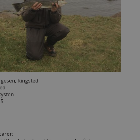
ygesen, Ringsted
red
kysten
15
arer: