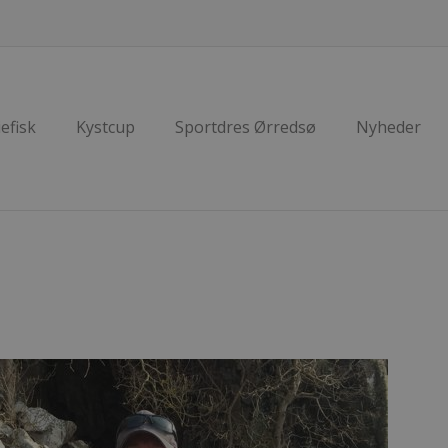
efisk
Kystcup
Sportdres Ørredsø
Nyheder