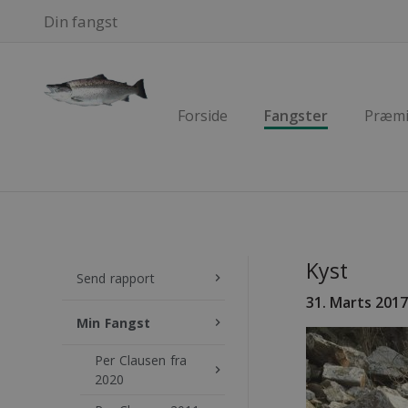
Din fangst
Forside
Fangster
Præmi
Kyst
Send rapport
keyboard_arrow_right
31. Marts 2017
Min Fangst
keyboard_arrow_right
Per Clausen fra
keyboard_arrow_right
2020