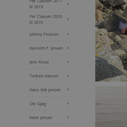
Per Clausen 2011
keyboard_arrow_right
til 2019
Per Clausen 2003
keyboard_arrow_right
til 2010
Johnny Poulsen
keyboard_arrow_right
Kenneth F. Jensen
keyboard_arrow_right
Jens Kruse
keyboard_arrow_right
Torben Hansen
keyboard_arrow_right
Hans-Erik Jensen
keyboard_arrow_right
Ole Gjøg
keyboard_arrow_right
Kenn Jensen
keyboard_arrow_right