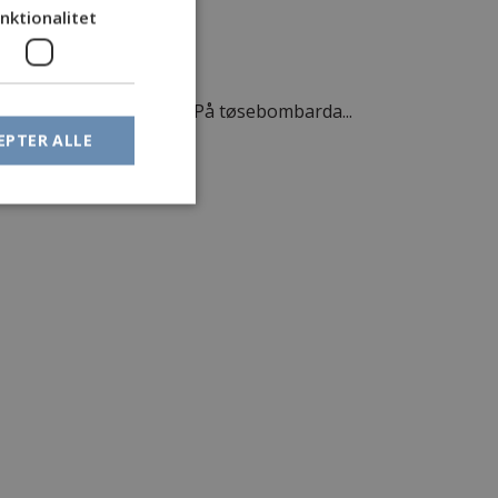
nktionalitet
 af med, 2 så fine fisk... På tøsebombarda...
EPTER ALLE