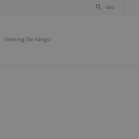
search
SØG
Omkring Din Fangst