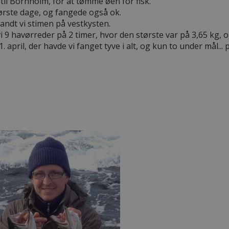
 til Bornholm, for at tømme øen for fisk.
første dage, og fangede også ok.
andt vi stimen på vestkysten.
 9 havørreder på 2 timer, hvor den største var på 3,65 kg, og 
. april, der havde vi fanget tyve i alt, og kun to under mål... 