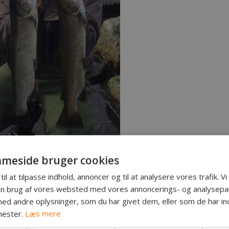
meside bruger cookies
ygesen, Ringsted
til at tilpasse indhold, annoncer og til at analysere vores trafik. V
red
in brug af vores websted med vores annoncerings- og analysepa
kysten
d andre oplysninger, som du har givet dem, eller som de har ind
13
nester.
Læs mere
.9 kg