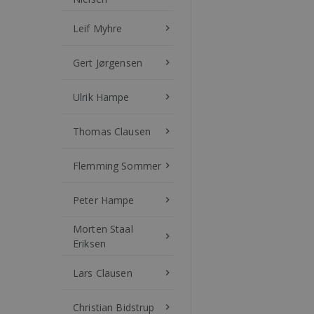
Leif Myhre
keyboard_arrow_right
Gert Jørgensen
keyboard_arrow_right
Ulrik Hampe
keyboard_arrow_right
Thomas Clausen
keyboard_arrow_right
Flemming Sommer
keyboard_arrow_right
Peter Hampe
keyboard_arrow_right
Morten Staal
keyboard_arrow_right
Eriksen
Lars Clausen
keyboard_arrow_right
Christian Bidstrup
keyboard_arrow_right