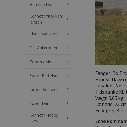
Henning Dahl
keyboard_arrow_right
Kenneth "Kokken"
keyboard_arrow_right
Jensen
Klaus Svensson
keyboard_arrow_right
Ole Aakermann
keyboard_arrow_right
Tommy Mertz
keyboard_arrow_right
Fanger: Bo Th
Søren Bertelsen
keyboard_arrow_right
Fangst: Havør
Lokalitet: Vest
Jørgen Soldalen
keyboard_arrow_right
Tidspunkt: Kl. 
Vægt: 3.65 kg
Søren Dam
keyboard_arrow_right
Længde: 73 cm
Endegrej: Blink
Kenneth Habby
keyboard_arrow_right
Skov
Egne komment