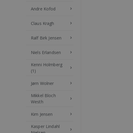
Andre Kofod
keyboard_arrow_right
Claus Kragh
keyboard_arrow_right
Ralf Birk Jensen
keyboard_arrow_right
Niels Erlandsen
keyboard_arrow_right
Kenni Holmberg
keyboard_arrow_right
(1)
Jørn Wolner
keyboard_arrow_right
Mikkel Bloch
keyboard_arrow_right
Westh
Kim Jensen
keyboard_arrow_right
Kasper Lindahl
keyboard_arrow_right
Nielsen