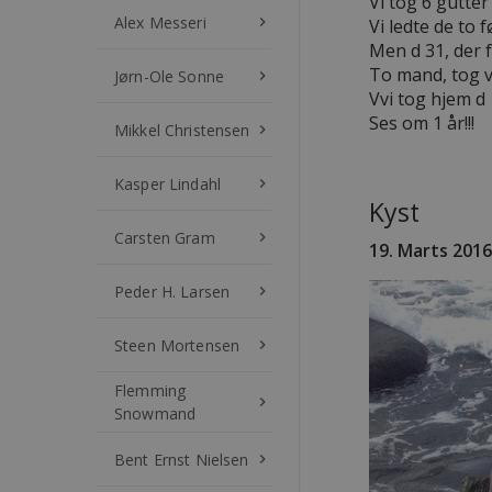
Vi tog 6 gutter
Alex Messeri
keyboard_arrow_right
Vi ledte de to 
Men d 31, der f
To mand, tog vi
Jørn-Ole Sonne
keyboard_arrow_right
Vvi tog hjem d 1
Ses om 1 år!!!
Mikkel Christensen
keyboard_arrow_right
Kasper Lindahl
keyboard_arrow_right
Kyst
Carsten Gram
keyboard_arrow_right
19. Marts 2016
Peder H. Larsen
keyboard_arrow_right
Steen Mortensen
keyboard_arrow_right
Flemming
keyboard_arrow_right
Snowmand
Bent Ernst Nielsen
keyboard_arrow_right