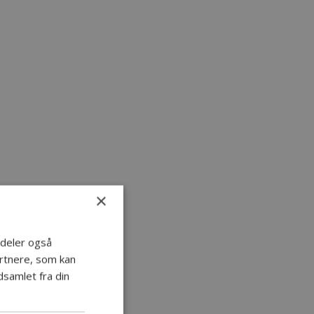
×
i deler også
rtnere, som kan
samlet fra din