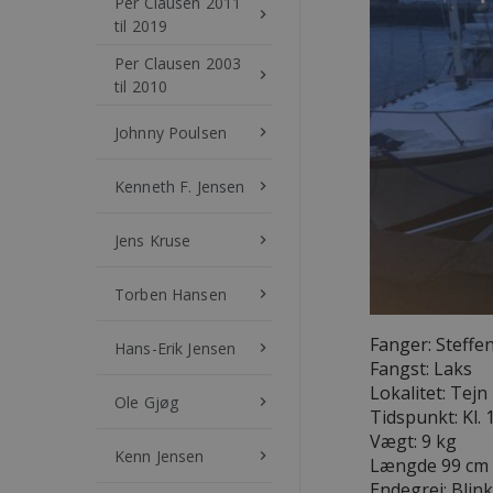
Per Clausen 2011
keyboard_arrow_right
til 2019
Per Clausen 2003
keyboard_arrow_right
til 2010
Johnny Poulsen
keyboard_arrow_right
Kenneth F. Jensen
keyboard_arrow_right
Jens Kruse
keyboard_arrow_right
Torben Hansen
keyboard_arrow_right
Fanger: Steffe
Hans-Erik Jensen
keyboard_arrow_right
Fangst: Laks
Lokalitet: Tejn
Ole Gjøg
keyboard_arrow_right
Tidspunkt: Kl. 
Vægt: 9 kg
Kenn Jensen
keyboard_arrow_right
Længde 99 cm
Endegrej: Blink