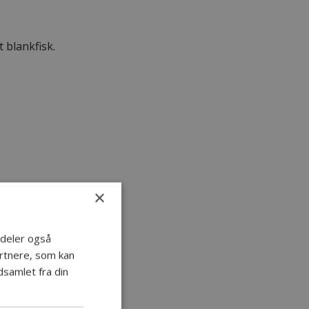
t blankfisk.
×
i deler også
rtnere, som kan
samlet fra din