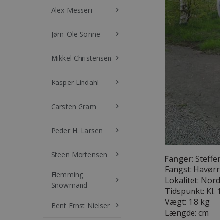
Alex Messeri
keyboard_arrow_right
Jørn-Ole Sonne
keyboard_arrow_right
Mikkel Christensen
keyboard_arrow_right
Kasper Lindahl
keyboard_arrow_right
Carsten Gram
keyboard_arrow_right
Peder H. Larsen
keyboard_arrow_right
Steen Mortensen
keyboard_arrow_right
Fanger:
Steffe
Fangst: Havør
Flemming
Lokalitet: Nor
keyboard_arrow_right
Snowmand
Tidspunkt: Kl. 
Vægt: 1.8 kg
Bent Ernst Nielsen
keyboard_arrow_right
Længde:
cm