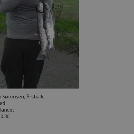
n Sørensen, Årsballe
red
dlandet
10.30