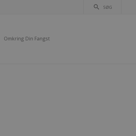
search
SØG
Omkring Din Fangst