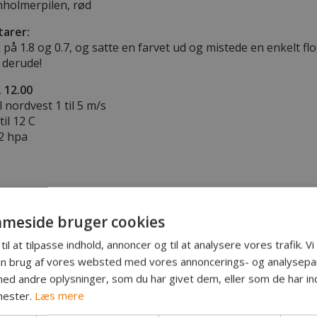
holmerpilen, rød
arer:
sk på 1.8 og 0.7, og satte en farvet ud og mistede en enkelt flo
derude!
. 12.00
l nordvest 1 til 5 m/s
il 12 C
.2 hpa
meside bruger cookies
til at tilpasse indhold, annoncer og til at analysere vores trafik. V
in brug af vores websted med vores annoncerings- og analysepa
d andre oplysninger, som du har givet dem, eller som de har ind
nester.
Læs mere