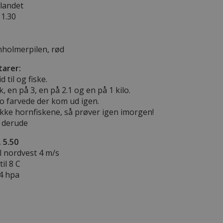
dlandet
11.30
holmerpilen, rød
arer:
d til og fiske.
sk, en på 3, en på 2.1 og en på 1 kilo.
to farvede der kom ud igen.
kke hornfiskene, så prøver igen imorgen!
 derude
 5.50
il nordvest 4 m/s
il 8 C
.4 hpa