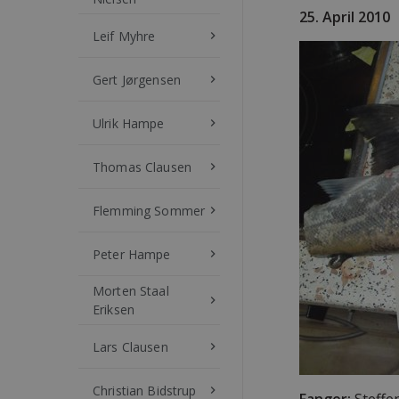
25. April 2010
Leif Myhre
keyboard_arrow_right
Gert Jørgensen
keyboard_arrow_right
Ulrik Hampe
keyboard_arrow_right
Thomas Clausen
keyboard_arrow_right
Flemming Sommer
keyboard_arrow_right
Peter Hampe
keyboard_arrow_right
Morten Staal
keyboard_arrow_right
Eriksen
Lars Clausen
keyboard_arrow_right
Christian Bidstrup
keyboard_arrow_right