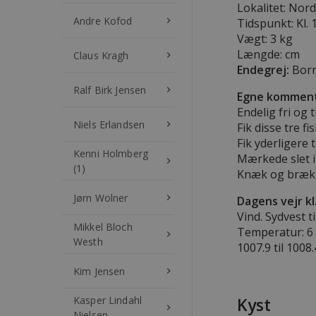
Lokalitet: Nor
Andre Kofod
keyboard_arrow_right
Tidspunkt: Kl. 
Vægt: 3 kg
Længde:
cm
Claus Kragh
keyboard_arrow_right
Endegrej:
Born
Ralf Birk Jensen
keyboard_arrow_right
Egne komment
Endelig fri og ti
Niels Erlandsen
keyboard_arrow_right
Fik disse tre fi
Fik yderligere 
Kenni Holmberg
Mærkede slet i
keyboard_arrow_right
(1)
Knæk og bræk
Jørn Wolner
keyboard_arrow_right
Dagens vejr kl.
Vind. Sydvest t
Mikkel Bloch
Temperatur: 6 t
keyboard_arrow_right
Westh
1007.9 til 1008
Kim Jensen
keyboard_arrow_right
Kasper Lindahl
Kyst
keyboard_arrow_right
Nielsen