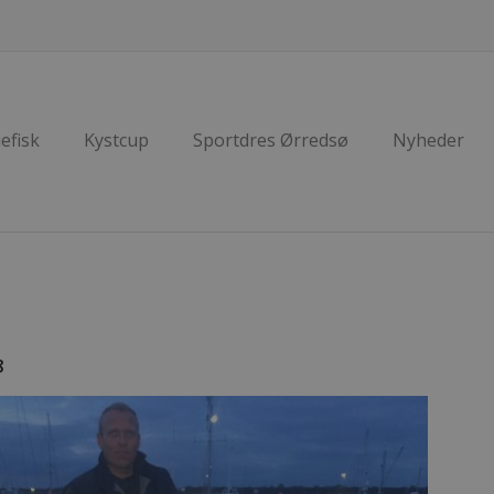
efisk
Kystcup
Sportdres Ørredsø
Nyheder
8