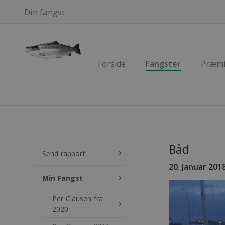
Din fangst
Forside
Fangster
Præmi
Båd
Send rapport
keyboard_arrow_right
20. Januar 201
Min Fangst
keyboard_arrow_right
Per Clausen fra
keyboard_arrow_right
2020