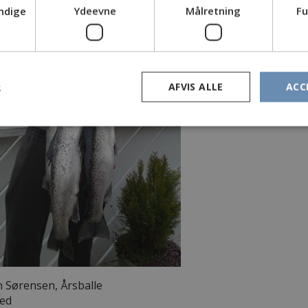
ndige
Ydeevne
Målretning
Fu
R
AFVIS ALLE
ACC
n Sørensen, Årsballe
red