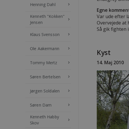
Henning Dahl
keyboard_arrow_right
Egne komment
Var ude efter l
Kenneth "Kokken"
keyboard_arrow_right
Jensen
Overvejede at 
Så gik fighten 
Klaus Svensson
keyboard_arrow_right
Ole Aakermann
keyboard_arrow_right
Kyst
14. Maj 2010
Tommy Mertz
keyboard_arrow_right
Søren Bertelsen
keyboard_arrow_right
Jørgen Soldalen
keyboard_arrow_right
Søren Dam
keyboard_arrow_right
Kenneth Habby
keyboard_arrow_right
Skov