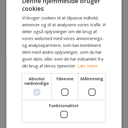
Denne hjemmeside bruger
cookies
Vi bruger cookies til at tilpasse indhold,
annoncer og til at analysere vores trafik. Vi
deler også oplysninger om din brug af
vores websted med vores annoncerings-
og analysepartnere, som kan kombinere
dem med andre oplysninger, som du har
givet dem, eller som de har indsamlet fra
din brug af deres tjenester.
Læs mere
Fanger:
Claus Møller, Rønne
Absolut
Ydeevne
Målretning
Fangst:
Havørred
nødvendige
Lokalitet:
Hvide odde
Tidspunkt:
Kl 14.55
Vægt:
Længde:
60 cm
Funktionalitet
Endegrej:
Bornholmerblink
Egne kommentarer:
Der er ikke så meget at sige da det er min første