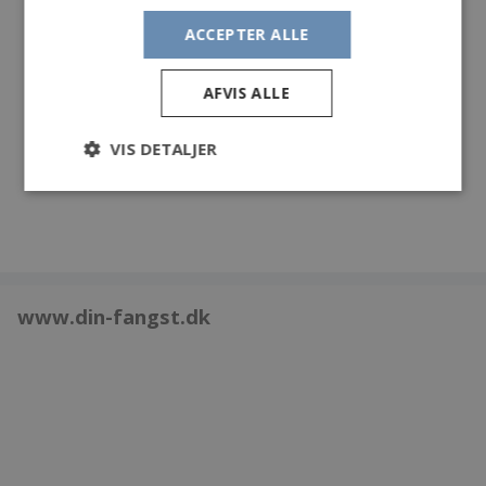
fisk. Flot er den, helt blank.
ACCEPTER ALLE
Dagens vejr kl 14.30
Vind. Nord til nordvest 1 til 4 m/s
AFVIS ALLE
Temperatur: 2 til 4 C
Skyet
VIS DETALJER
995.2 til 995.5 hPa
www.din-fangst.dk