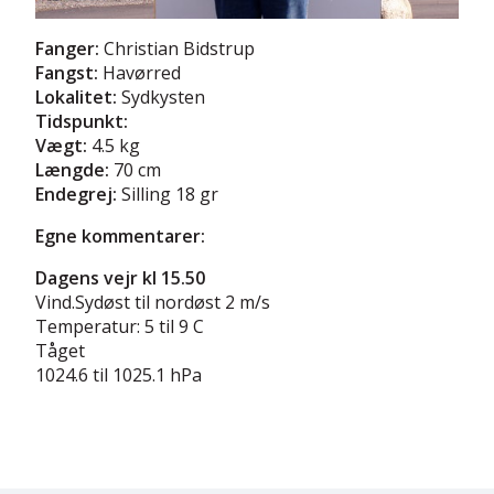
Fanger:
Christian Bidstrup
Fangst:
Havørred
Lokalitet:
Sydkysten
Tidspunkt:
Vægt:
4.5 kg
Længde:
70 cm
Endegrej:
Silling 18 gr
Egne kommentarer:
Dagens vejr kl 15.50
Vind.Sydøst til nordøst 2 m/s
Temperatur: 5 til 9 C
Tåget
1024.6 til 1025.1 hPa