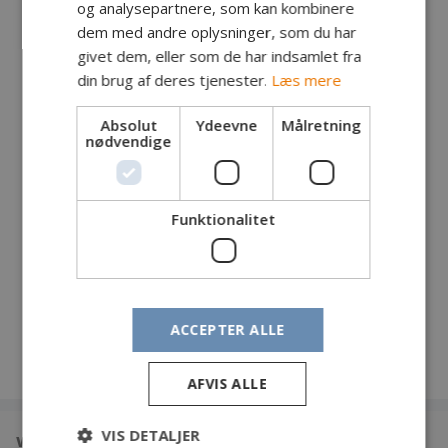
og analysepartnere, som kan kombinere
dem med andre oplysninger, som du har
Fanger: Peter Bay Eriksen, Olsker
givet dem, eller som de har indsamlet fra
Fangst: Spejlkarpe
din brug af deres tjenester.
Læs mere
Lokalitet: Præstemosen
Tidspunkt: Kl. 9:40
Absolut
Ydeevne
Målretning
Vægt: 4,8 kg
nødvendige
Længde: cm
Endegrej: Snowman rig
Egne kommentarer:
Funktionalitet
Ikke en af de største fisk jeg har fanget, men helt
klart den smukkeste.
ACCEPTER ALLE
AFVIS ALLE
VIS DETALJER
www.din-fangst.dk