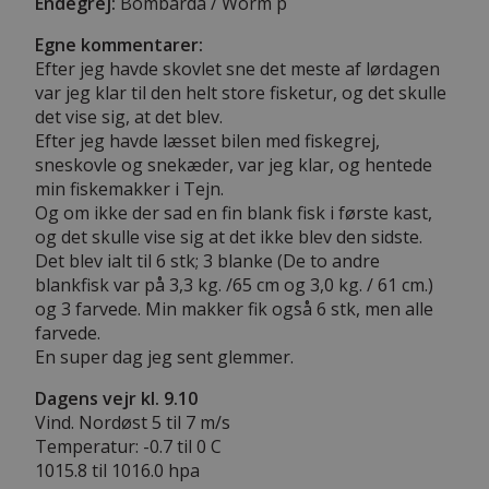
Endegrej:
Bombarda / Worm p
Egne kommentarer:
Efter jeg havde skovlet sne det meste af lørdagen
var jeg klar til den helt store fisketur, og det skulle
det vise sig, at det blev.
Efter jeg havde læsset bilen med fiskegrej,
sneskovle og snekæder, var jeg klar, og hentede
min fiskemakker i Tejn.
Og om ikke der sad en fin blank fisk i første kast,
og det skulle vise sig at det ikke blev den sidste.
Det blev ialt til 6 stk; 3 blanke (De to andre
blankfisk var på 3,3 kg. /65 cm og 3,0 kg. / 61 cm.)
og 3 farvede. Min makker fik også 6 stk, men alle
farvede.
En super dag jeg sent glemmer.
Dagens vejr kl. 9.10
Vind. Nordøst 5 til 7 m/s
Temperatur: -0.7 til 0 C
1015.8 til 1016.0 hpa