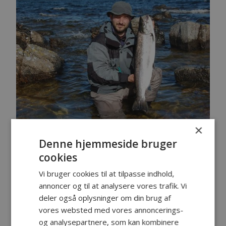
×
Fanger:
Jesper Kristoffersen, Allinge
Denne hjemmeside bruger
Fangst: Havørred
Lokalitet: Nord for Gudhjem
cookies
Tidspunkt: Kl. 9.30
Vi bruger cookies til at tilpasse indhold,
Vægt: 5.56 kg
annoncer og til at analysere vores trafik. Vi
Længde:
76 cm
deler også oplysninger om din brug af
Endegrej:
Bombarda/Pink Glimmerreje
vores websted med vores annoncerings-
Egne kommentarer:
og analysepartnere, som kan kombinere