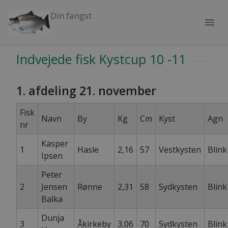
Din fangst
menu
Indvejede fisk Kystcup 10 -11
1. afdeling 21. november
Fisk
Navn
By
Kg
Cm
Kyst
Agn
nr
Kasper
1
Hasle
2,16
57
Vestkysten
Blink
Ipsen
Peter
2
Jensen
Rønne
2,31
58
Sydkysten
Blink
Balka
Dunja
3
Åkirkeby
3,06
70
Sydkysten
Blink