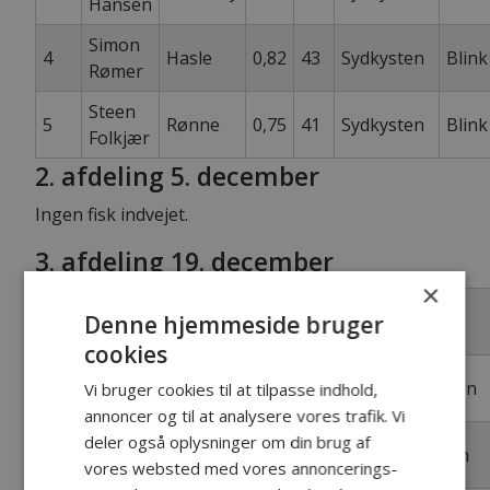
Hansen
Simon
4
Hasle
0,82
43
Sydkysten
Blink
Rømer
Steen
5
Rønne
0,75
41
Sydkysten
Blink
Folkjær
2. afdeling 5. december
Ingen fisk indvejet.
3. afdeling 19. december
×
Fisk
Denne hjemmeside bruger
Navn
By
Kg
Cm
Kyst
nr
cookies
Ulla
6
Åkirkeby
3,08
64
Vestkysten
Vi bruger cookies til at tilpasse indhold,
Peberholm
annoncer og til at analysere vores trafik. Vi
Jesper
deler også oplysninger om din brug af
7
Allinge
1,47
52
Sydkysten
Kristoffersen
vores websted med vores annoncerings-