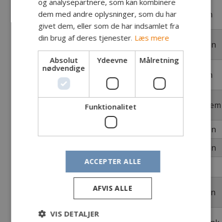
og analysepartnere, som kan kombinere
Simon
dem med andre oplysninger, som du har
8
Tejn
1,62
53
Sydkysten
Jensen
givet dem, eller som de har indsamlet fra
din brug af deres tjenester.
Læs mere
Bjarke
9
Rønne
1,79
57
Vestkysten
Bendtsen
Absolut
Ydeevne
Målretning
nødvendige
Peter Jensen
10
Rønne
2,94
65
Sydkysten
Balka
Torben
11
Rønne
2,47
61
Nordkystem
Funktionalitet
Petersen
12
Jean Madvig
Hasle
0,76
43
Vestkysten
13
Kim Larsen
Hasle
1,16
51
Vestkysten
ACCEPTER ALLE
4. Afdeling 9. januar
Fisk
AFVIS ALLE
Navn
By
Kg
Cm
Kyst
Agn
nr
VIS DETALJER
Jesper