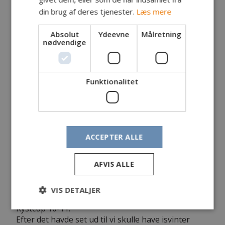
din brug af deres tjenester.
Læs mere
Absolut
Ydeevne
Målretning
nødvendige
Funktionalitet
ACCEPTER ALLE
4. afdeling
AFVIS ALLE
Søndag d. 9. januar 2011
Det var med store forventninger der blev gået til
VIS DETALJER
fiskeriet i denne 4. og sidste afdeling af Din-fangst
Kystcup 10-11.
Efter det havde set ud til vi skulle have isvinter