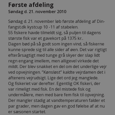
Første afdeling
Søndag d. 21. november 2010
Søndag d. 21. november løb første afdeling af Din-
fangst.dk kystcup 10 -11 af stabelen.
55 fiskere havde tilmeldt sig, så puljen til dagens
største fisk var et gavekort på 1375 kr..
Dagen bød på så godt som ingen vind, så fiskerne
kunne sprede sig til alle sider af øen. Det var rigtigt
efterårsagtigt med tunge grå skyer der slap lidt
regn engang imellem, men alligevel virkede det
mildt. Der blev snakket en del om det underlige vejr
ved opvejningen. ”Kønsløst” kaldte vejrdamen det i
aftenens vejrudsigt. Lige det ord jeg manglede.
Og fiskeriet var derefter. Egentlig OK fiskeri, der
var rimeligt med fisk. En del mistede fisk og
undermålere, men med bare fem fisk til opvejning.
Der mangler stadig at vandtemperaturen falder et
par grader, men dagen gav en god følelse af at nu
er sæsonen startet.