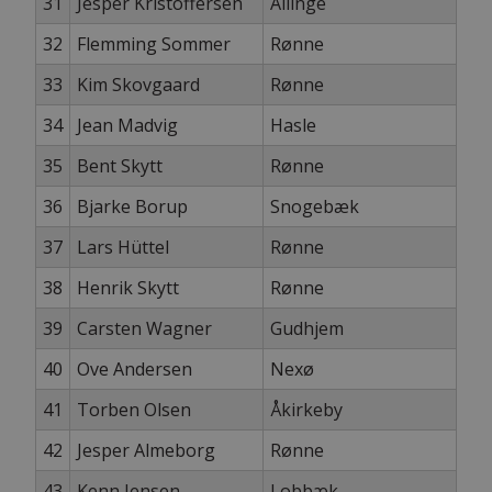
31
Jesper Kristoffersen
Allinge
32
Flemming Sommer
Rønne
33
Kim Skovgaard
Rønne
34
Jean Madvig
Hasle
35
Bent Skytt
Rønne
36
Bjarke Borup
Snogebæk
37
Lars Hüttel
Rønne
38
Henrik Skytt
Rønne
39
Carsten Wagner
Gudhjem
40
Ove Andersen
Nexø
41
Torben Olsen
Åkirkeby
42
Jesper Almeborg
Rønne
43
Kenn Jensen
Lobbæk