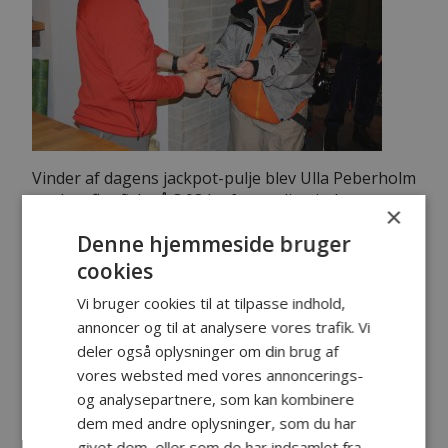
Vinder af dagens jackpot-pulje blev Ulla Peberholm
med en flot fisk på 3.08 kg fanget lige inden om
×
revet på Sorthat sidst på eftermiddagen.
Denne hjemmeside bruger
Det er virkeligt dejligt at se, at cuppens eneste to
cookies
kvindelige deltagere hidtil er løbet med det hele.
Dagens joke gik på, at næste år skal pigerne have
Vi bruger cookies til at tilpasse indhold,
deres egen pulje.
annoncer og til at analysere vores trafik. Vi
deler også oplysninger om din brug af
vores websted med vores annoncerings-
og analysepartnere, som kan kombinere
dem med andre oplysninger, som du har
givet dem, eller som de har indsamlet fra