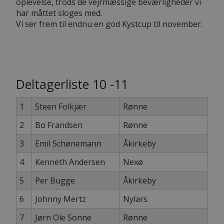
oplevelse, trods de vejrmæssige beværligheder vi
har måttet sloges med.
Vi ser frem til endnu en god Kystcup til november.
Deltagerliste 10 -11
1
Steen Folkjær
Rønne
2
Bo Frandsen
Rønne
3
Emil Schønemann
Åkirkeby
4
Kenneth Andersen
Nexø
5
Per Bugge
Åkirkeby
6
Johnny Mertz
Nylars
7
Jørn Ole Sonne
Rønne