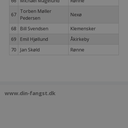
66
Michael Magelund
Rønne
Torben Møller
67
Nexø
Pedersen
68
Bill Svendsen
Klemensker
69
Emil Hjøllund
Åkirkeby
70
Jan Skøld
Rønne
www.din-fangst.dk