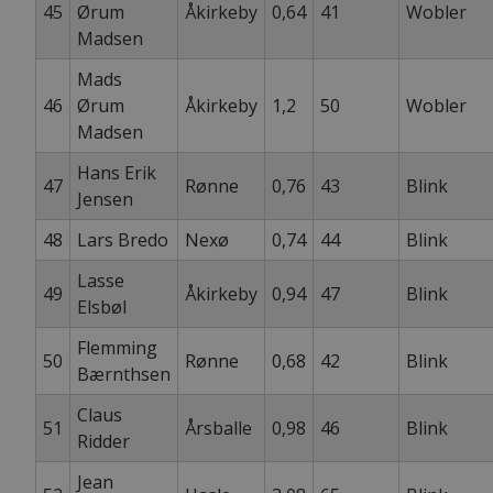
45
Ørum
Åkirkeby
0,64
41
Wobler
Madsen
Mads
46
Ørum
Åkirkeby
1,2
50
Wobler
Madsen
Hans Erik
47
Rønne
0,76
43
Blink
Jensen
48
Lars Bredo
Nexø
0,74
44
Blink
Lasse
49
Åkirkeby
0,94
47
Blink
Elsbøl
Flemming
50
Rønne
0,68
42
Blink
Bærnthsen
Claus
51
Årsballe
0,98
46
Blink
Ridder
Jean