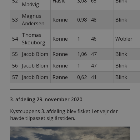
52
Hasle
3,08
65
Blink
Madvig
Magnus
53
Rønne
0,98
48
Blink
Andersen
Thomas
54
Rønne
1
46
Wobler
Skouborg
55
Jacob Blom
Rønne
1,06
47
Blink
56
Jacob Blom
Rønne
1
47
Blink
57
Jacob Blom
Rønne
0,62
41
Blink
3. afdeling 29. november 2020
Kystcuppens 3. afdeling blev fisket i et vejr der
havde tilpasset sig årstiden.