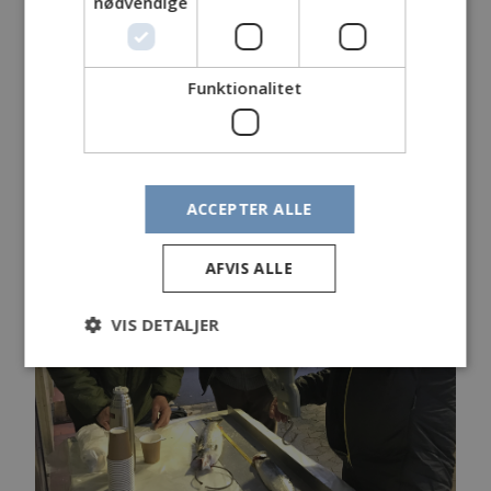
nødvendige
Vejeholdet lagde selv stærkt ud. Jesper og Tommy
med et bundt fisk fra sydkysten.
Sydkysten stod for de 14 ud af 17 fisk på dagen.
Funktionalitet
Mads var mødt tidligt frem med 2 fisk.
Så seks fisk på disken fra tre mand til en start.
Det tempo holdt så ikke resten af indvejningen.
ACCEPTER ALLE
AFVIS ALLE
VIS DETALJER