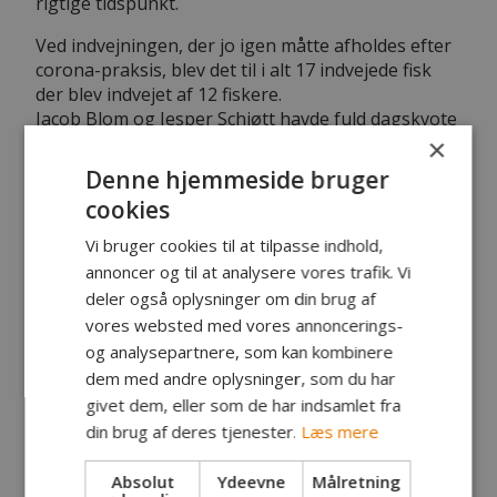
rigtige tidspunkt.
Ved indvejningen, der jo igen måtte afholdes efter
corona-praksis, blev det til i alt 17 indvejede fisk
der blev indvejet af 12 fiskere.
Jacob Blom og Jesper Schiøtt havde fuld dagskvote
med 3 fisk og Mads Ørum Madsen havde 2 fisk.
×
Denne hjemmeside bruger
cookies
Vi bruger cookies til at tilpasse indhold,
annoncer og til at analysere vores trafik. Vi
deler også oplysninger om din brug af
vores websted med vores annoncerings-
og analysepartnere, som kan kombinere
dem med andre oplysninger, som du har
givet dem, eller som de har indsamlet fra
din brug af deres tjenester.
Læs mere
Absolut
Ydeevne
Målretning