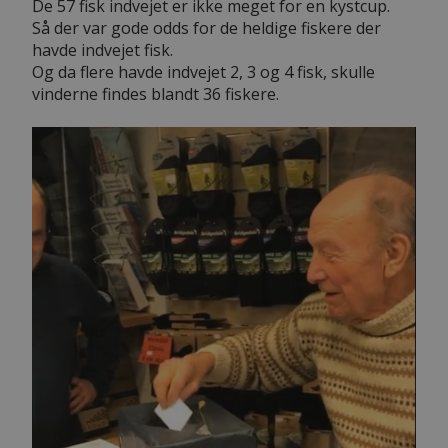
De 57 fisk indvejet er ikke meget for en kystcup.
Så der var gode odds for de heldige fiskere der
havde indvejet fisk.
Og da flere havde indvejet 2, 3 og 4 fisk, skulle
vinderne findes blandt 36 fiskere.