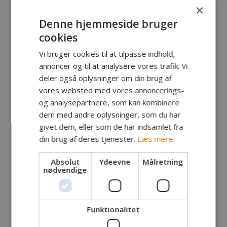
×
Denne hjemmeside bruger
cookies
Tak til alle deltagere for en hyggelig tur.
Vi bruger cookies til at tilpasse indhold,
Måske ses vi der til næste år. Hvis du er heldig.
annoncer og til at analysere vores trafik. Vi
deler også oplysninger om din brug af
vores websted med vores annoncerings-
og analysepartnere, som kan kombinere
dem med andre oplysninger, som du har
givet dem, eller som de har indsamlet fra
din brug af deres tjenester.
Læs mere
Absolut
Ydeevne
Målretning
nødvendige
Vindere af Ørred 2018 blev:
1. Mats Schroeter. 6,3 kg
Funktionalitet
2. Thomas Hansen. 4,75 kg