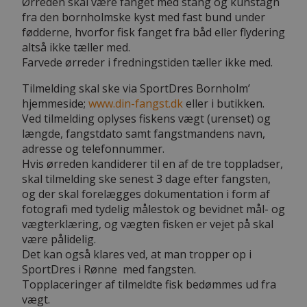
Ørreden skal være fanget med stang og kunstagn
fra den bornholmske kyst med fast bund under
fødderne, hvorfor fisk fanget fra båd eller flydering
altså ikke tæller med.
Farvede ørreder i fredningstiden tæller ikke med.
Tilmelding skal ske via SportDres Bornholm’
hjemmeside;
www.din-fangst.dk
eller i butikken.
Ved tilmelding oplyses fiskens vægt (urenset) og
længde, fangstdato samt fangstmandens navn,
adresse og telefonnummer.
Hvis ørreden kandiderer til en af de tre toppladser,
skal tilmelding ske senest 3 dage efter fangsten,
og der skal forelægges dokumentation i form af
fotografi med tydelig målestok og bevidnet mål- og
vægterklæring, og vægten fisken er vejet på skal
være pålidelig.
Det kan også klares ved, at man tropper op i
SportDres i Rønne med fangsten.
Topplaceringer af tilmeldte fisk bedømmes ud fra
vægt.