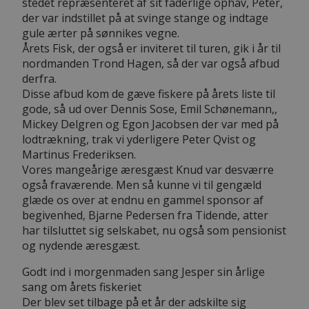
stedet repræsenteret af sit faderlige ophav, Peter,
der var indstillet på at svinge stange og indtage
gule ærter på sønnikes vegne.
Årets Fisk, der også er inviteret til turen, gik i år til
nordmanden Trond Hagen, så der var også afbud
derfra.
Disse afbud kom de gæve fiskere på årets liste til
gode, så ud over Dennis Sose, Emil Schønemann,,
Mickey Delgren og Egon Jacobsen der var med på
lodtrækning, trak vi yderligere Peter Qvist og
Martinus Frederiksen.
Vores mangeårige æresgæst Knud var desværre
også fraværende. Men så kunne vi til gengæld
glæde os over at endnu en gammel sponsor af
begivenhed, Bjarne Pedersen fra Tidende, atter
har tilsluttet sig selskabet, nu også som pensionist
og nydende æresgæst.
Godt ind i morgenmaden sang Jesper sin årlige
sang om årets fiskeriet
Der blev set tilbage på et år der adskilte sig