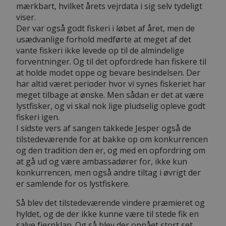
mærkbart, hvilket årets vejrdata i sig selv tydeligt
viser.
Der var også godt fiskeri i løbet af året, men de
usædvanlige forhold medførte at meget af det
vante fiskeri ikke levede op til de almindelige
forventninger. Og til det opfordrede han fiskere til
at holde modet oppe og bevare besindelsen. Der
har altid været perioder hvor vi synes fiskeriet har
meget tilbage at ønske. Men sådan er det at være
lystfisker, og vi skal nok lige pludselig opleve godt
fiskeri igen.
I sidste vers af sangen takkede Jesper også de
tilstedeværende for at bakke op om konkurrencen
og den tradition den er, og med en opfordring om
at gå ud og være ambassadører for, ikke kun
konkurrencen, men også andre tiltag i øvrigt der
er samlende for os lystfiskere.
Så blev det tilstedeværende vindere præmieret og
hyldet, og de der ikke kunne være til stede fik en
salve fjernklap. Og så blev der opnået stort set