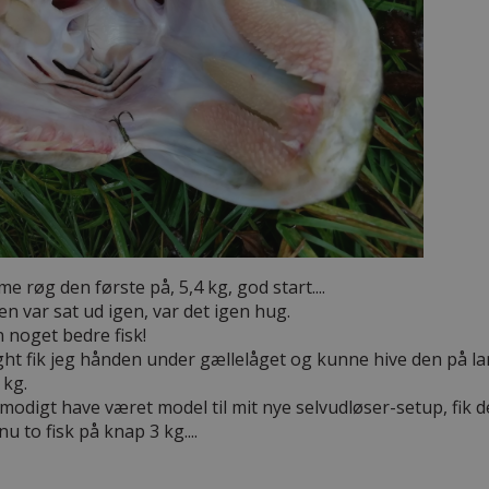
me røg den første på, 5,4 kg, god start....
den var sat ud igen, var det igen hug.
noget bedre fisk!
ght fik jeg hånden under gællelåget og kunne hive den på lan
 kg.
lmodigt have været model til mit nye selvudløser-setup, fik de
 to fisk på knap 3 kg....