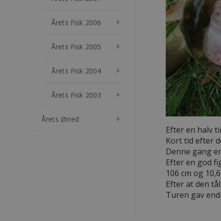
Årets Fisk 2006
keyboard_arrow_right
Årets Fisk 2005
keyboard_arrow_right
Årets Fisk 2004
keyboard_arrow_right
Årets Fisk 2003
keyboard_arrow_right
Årets Ørred
keyboard_arrow_right
Efter en halv ti
Kort tid efter 
Denne gang en 
Efter en god fi
106 cm og 10,6
Efter at den tå
Turen gav endnu