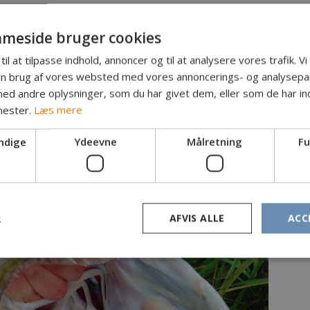
at sø
 10
meside bruger cookies
til at tilpasse indhold, annoncer og til at analysere vores trafik. V
cm
in brug af vores websted med vores annoncerings- og analysepa
 spin med agnfisk
d andre oplysninger, som du har givet dem, eller som de har ind
arer:
nester.
Læs mere
kodilletid.
er flådspin med agnfisk.. glideflåd og et krogtackle af 60 c
ndige
Ydeevne
Målretning
Fu
jere landings rate).
å en agnfisk på ca 15 cm...
stet ud, spinnes en gang imellem ind hvor ved agnfisken får 
get når agnen stiger i vandet. Og det er vigtig med hurtigt 
R
AFVIS ALLE
ACC