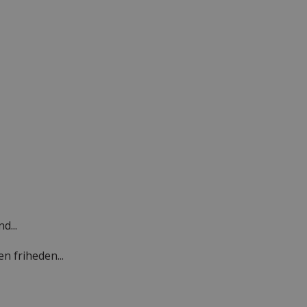
d...
n friheden...