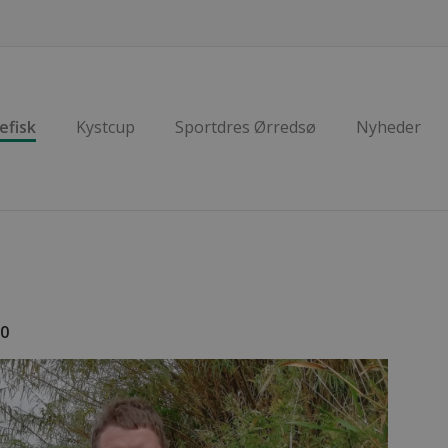
efisk
Kystcup
Sportdres Ørredsø
Nyheder
20