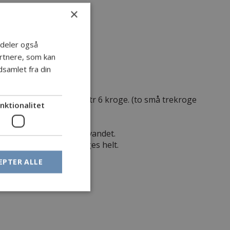
×
i deler også
rtnere, som kan
samlet fra din
m 7strand wire med 2 x str 6 kroge. (to små trekroge
nktionalitet
liv og bevæger sig op i vandet.
modhug inden agnen sluges helt.
EPTER ALLE