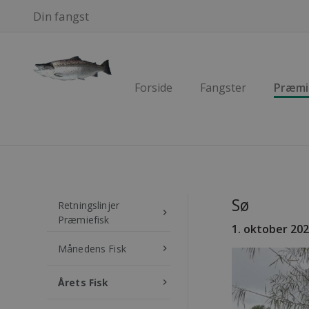
Din fangst
Forside
Fangster
Præmi
Sø
Retningslinjer
keyboard_arrow_right
Præmiefisk
1
. oktober 20
Månedens Fisk
keyboard_arrow_right
Årets Fisk
keyboard_arrow_right