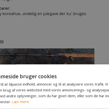
arer:
koreahue....endelig en julegave der ku´ bruges
20
meside bruger cookies
til at tilpasse indhold, annoncer og til at analysere vores trafik. V
in brug af vores websted med vores annoncerings- og analysepa
d andre oplysninger, som du har givet dem, eller som de har ind
nester.
Læs mere