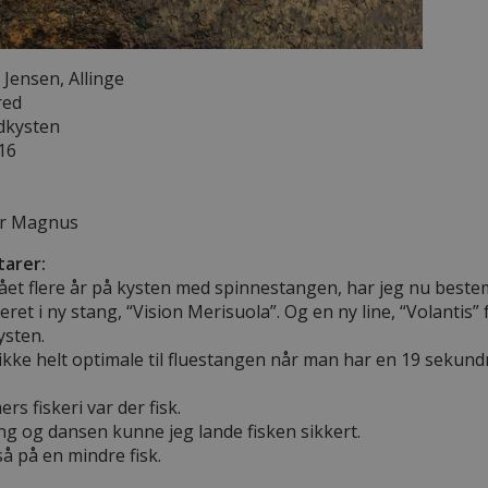
Jensen, Allinge
red
kysten
 16
ar Magnus
arer:
ået flere år på kysten med spinnestangen, har jeg nu bestemt
eret i ny stang, “Vision Merisuola”. Og en ny line, “Volantis” f
ysten.
ikke helt optimale til fluestangen når man har en 19 sekun
ers fiskeri var der fisk.
ing og dansen kunne jeg lande fisken sikkert.
 på en mindre fisk.