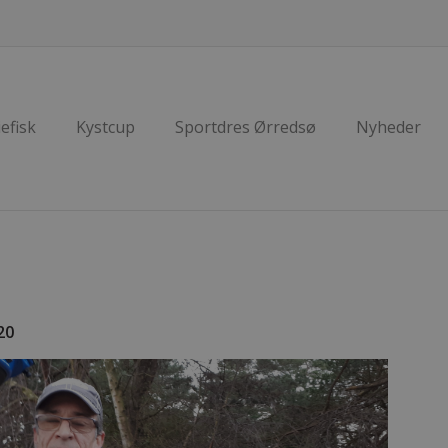
efisk
Kystcup
Sportdres Ørredsø
Nyheder
20