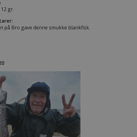
m
 12 gr.
arer:
en på Bro gave denne smukke blankfisk.
20