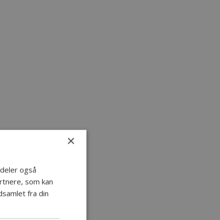
×
i deler også
rtnere, som kan
samlet fra din