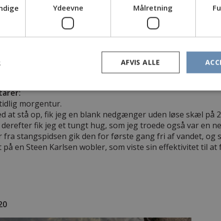
ndige
Ydeevne
Målretning
Fu
eberholm, Pedersker
red
ysten
rgen
R
AFVIS ALLE
ACC
m
ler
arer:
idlig morgentur.
d at stå op, fik jeg en blank nedgænger uden løse skæl på 2+
 derefter fik jeg et tungt hug, som jeg troede også var en n
fra stangspidsen gik den for første gang fri af vandet, og så
 på en Steen Karlsen wobler, som viste sin effektivitet til a
20