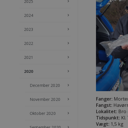
2025
keyboard_arrow_right
2024
keyboard_arrow_right
2023
keyboard_arrow_right
2022
keyboard_arrow_right
2021
keyboard_arrow_right
2020
keyboard_arrow_right
December 2020
keyboard_arrow_right
Fanger:
Morten
November 2020
keyboard_arrow_right
Fangst:
Havør
Lokalitet:
Bro 
Oktober 2020
keyboard_arrow_right
Tidspunkt:
Kl. 
Vægt:
1,5 kg
September 2020
keyboard_arrow_right