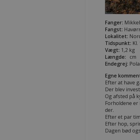
Fanger:
Mikkel 
Fangst:
Havør
Lokalitet:
Nord
Tidspunkt:
Kl.
Vægt:
1,2 kg
Længde:
cm
Endegrej:
Pol
Egne komment
Efter at have g
Der blev invest
Og afsted på k
Forholdene er 
der.
Efter et par tim
Efter hop, spr
Dagen bød også