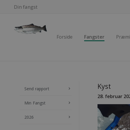
Din fangst
Forside
Fangster
Præmi
Kyst
Send rapport
keyboard_arrow_right
28
. februar 20
Min Fangst
keyboard_arrow_right
2026
keyboard_arrow_right