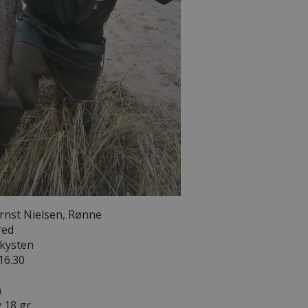
rnst Nielsen, Rønne
red
kysten
 16.30
m
y 18 gr.