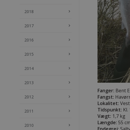
2018
keyboard_arrow_right
2017
keyboard_arrow_right
2016
keyboard_arrow_right
2015
keyboard_arrow_right
2014
keyboard_arrow_right
2013
keyboard_arrow_right
Fanger:
Bent E
Fangst:
Havør
2012
keyboard_arrow_right
Lokalitet:
Vest
Tidspunkt:
Kl.
2011
keyboard_arrow_right
Vægt:
1,7 kg
Længde:
55 c
2010
keyboard_arrow_right
Endegrej:
Salt