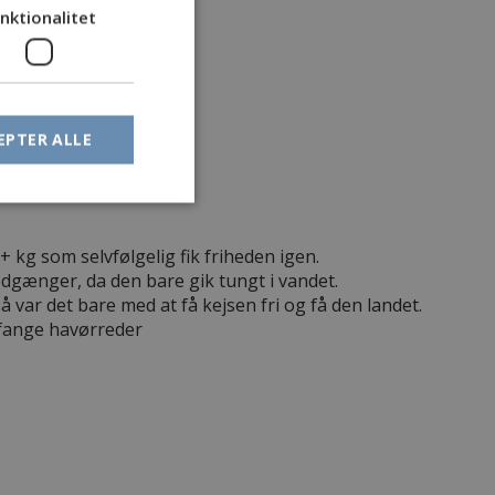
nktionalitet
EPTER ALLE
 kg som selvfølgelig fik friheden igen.
edgænger, da den bare gik tungt i vandet.
 var det bare med at få kejsen fri og få den landet.
t fange havørreder