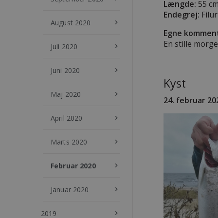
Længde:
55 c
Endegrej:
Filur
August 2020
keyboard_arrow_right
Egne komment
En stille morg
Juli 2020
keyboard_arrow_right
Juni 2020
keyboard_arrow_right
Kyst
Maj 2020
keyboard_arrow_right
24
. februar 20
April 2020
keyboard_arrow_right
Marts 2020
keyboard_arrow_right
Februar 2020
keyboard_arrow_right
Januar 2020
keyboard_arrow_right
2019
keyboard_arrow_right