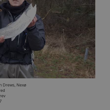
 Drews, Nexø
red
rev
7