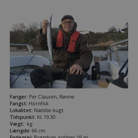
Fanger:
Per Clausen, Rønne
Fangst:
Hornfisk
Lokalitet:
Næbbe bugt
Tidspunkt:
Kl. 19.30
Vægt:
kg
Længde:
66 cm
Endegrej:
Brøndum, kobber 16 gr