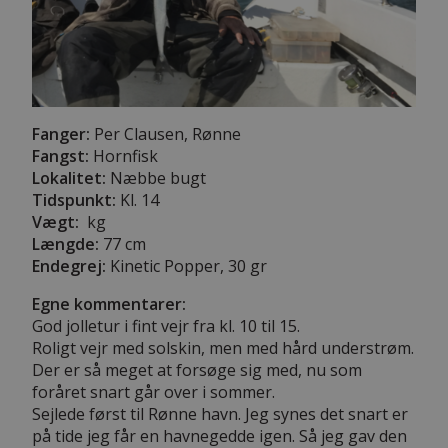
Fanger:
Per Clausen, Rønne
Fangst:
Hornfisk
Lokalitet:
Næbbe bugt
Tidspunkt:
Kl. 14
Vægt:
kg
Længde:
77 cm
Endegrej:
Kinetic Popper, 30 gr
Egne kommentarer:
God jolletur i fint vejr fra kl. 10 til 15.
Roligt vejr med solskin, men med hård understrøm.
Der er så meget at forsøge sig med, nu som
foråret snart går over i sommer.
Sejlede først til Rønne havn. Jeg synes det snart er
på tide jeg får en havnegedde igen. Så jeg gav den