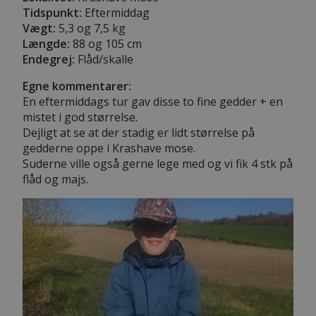
Tidspunkt:
Eftermiddag
Vægt:
5,3 og 7,5 kg
Længde:
88 og 105 cm
Endegrej:
Flåd/skalle
Egne kommentarer:
En eftermiddags tur gav disse to fine gedder + en
mistet i god størrelse.
Dejligt at se at der stadig er lidt størrelse på
gedderne oppe i Krashave mose.
Suderne ville også gerne lege med og vi fik 4 stk på
flåd og majs.