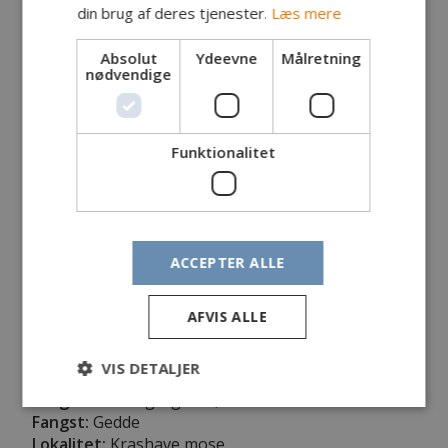
din brug af deres tjenester.
Læs mere
Absolut
Ydeevne
Målretning
nødvendige
Funktionalitet
ACCEPTER ALLE
AFVIS ALLE
VIS DETALJER
Fanger:
Allan Agregaard, Rønne
Fangst:
Gedde
Lokalitet:
Krashave mose