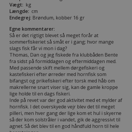
Vægt:
kg
Længde:
cm
Endegrej:
Brøndum, kobber 16 gr
Egne kommentarer:
Så er det rigtigt blevet så meget forår at
sommerfiskeriet så småt er i gang; hvor mange
slags fisk får vi mon i dag?
Thomas, Dan og jeg fiskede fra klubbåden Bente
fra sidst på formiddagen og eftermiddagen med.
Med passende skift mellem dørgefiskeri og
kastefiskeri efter ørreder med hornfisk som
bifangst og prikefiskeri efter torsk med håb om
makrellerne snart viser sig, kan de gamle kroppe
lige holde til en dags fiskeri.
Inde på revet var der god aktivitet med et mylder af
hornfisk. I det overskyede vejr blev det til meget
pilleri, men hver gang der lige kom et hul i skyerne
så der kom solstråler i vandet, gik de aggressivt til
agnet. Så det blev til en god håndfuld horn til hele