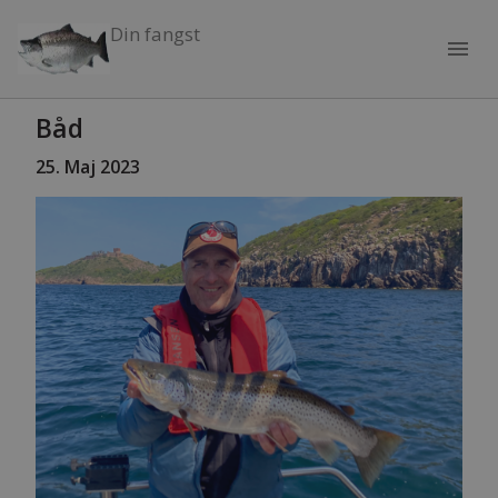
Din fangst
menu
Båd
25
. Maj 2023