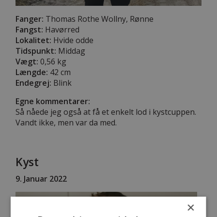
Fanger:
Thomas Rothe Wollny, Rønne
Fangst:
Havørred
Lokalitet:
Hvide odde
Tidspunkt:
Middag
Vægt:
0,56 kg
Længde:
42 cm
Endegrej:
Blink
Egne kommentarer:
Så nåede jeg også at få et enkelt lod i kystcuppen.
Vandt ikke, men var da med.
Kyst
9
. Januar 2022
×