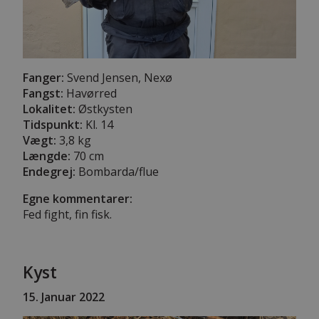
Fanger:
Svend Jensen, Nexø
Fangst:
Havørred
Lokalitet:
Østkysten
Tidspunkt:
Kl. 14
Vægt:
3,8 kg
Længde:
70 cm
Endegrej:
Bombarda/flue
Egne kommentarer:
Fed fight, fin fisk.
Kyst
15
. Januar 2022