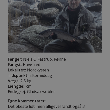
Fanger:
Niels C. Fastrup, Rønne
Fangst:
Havørred
Lokalitet:
Nordkysten
Tidspunkt:
Eftermiddag
Vægt:
2,5 kg
Længde:
cm
Endegrej:
Gladsax wobler
Egne kommentarer:
Det blæste lidt, men alligevel fandt også 3