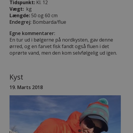
Tidspunkt:
Kl. 12
Vægt:
kg
Længde:
50 og 60 cm
Endegrej:
Bombarda/flue
Egne kommentarer:
En tur ud i bølgerne på nordkysten, gav denne
ørred, og en farvet fisk fandt også fluen i det
oprørte vand, men den kom selvfølgelig ud igen.
Kyst
19. Marts 2018