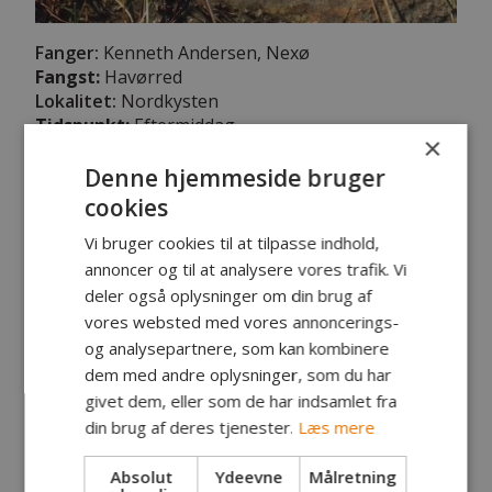
Fanger:
Kenneth Andersen, Nexø
Fangst:
Havørred
Lokalitet:
Nordkysten
Tidspunkt:
Eftermiddag
×
Vægt:
kg
Længde:
44 cm
Denne hjemmeside bruger
Endegrej:
Bombarda/KA-special
cookies
Egne kommentarer:
Vi bruger cookies til at tilpasse indhold,
En tur ud i bølgerne på nordkysten, gav denne
annoncer og til at analysere vores trafik. Vi
ørred, og en farvet fisk fandt også fluen i det
deler også oplysninger om din brug af
oprørte vand, men den kom selvfølgelig ud igen..
vores websted med vores annoncerings-
og analysepartnere, som kan kombinere
dem med andre oplysninger, som du har
Kyst
givet dem, eller som de har indsamlet fra
din brug af deres tjenester.
Læs mere
19. Marts 2018
Absolut
Ydeevne
Målretning