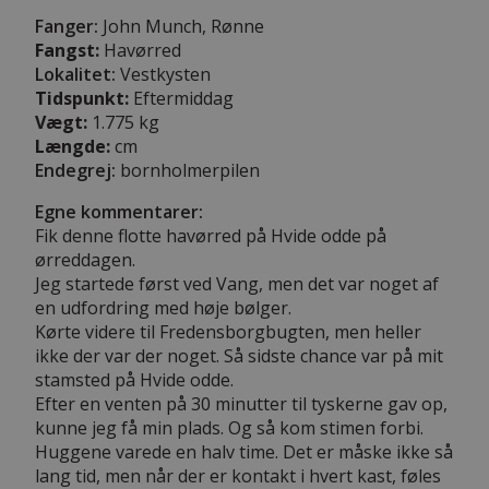
Fanger:
John Munch, Rønne
Fangst:
Havørred
Lokalitet:
Vestkysten
Tidspunkt:
Eftermiddag
Vægt:
1.775 kg
Længde:
cm
Endegrej:
bornholmerpilen
Egne kommentarer:
Fik denne flotte havørred på Hvide odde på
ørreddagen.
Jeg startede først ved Vang, men det var noget af
en udfordring med høje bølger.
Kørte videre til Fredensborgbugten, men heller
ikke der var der noget. Så sidste chance var på mit
stamsted på Hvide odde.
Efter en venten på 30 minutter til tyskerne gav op,
kunne jeg få min plads. Og så kom stimen forbi.
Huggene varede en halv time. Det er måske ikke så
lang tid, men når der er kontakt i hvert kast, føles