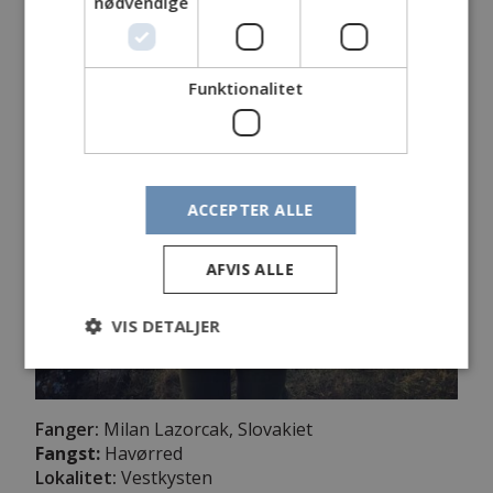
nødvendige
Funktionalitet
ACCEPTER ALLE
AFVIS ALLE
VIS DETALJER
Fanger:
Milan Lazorcak, Slovakiet
Fangst:
Havørred
Lokalitet:
Vestkysten