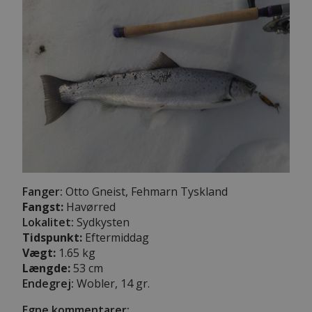
Fanger:
Otto Gneist, Fehmarn Tyskland
Fangst:
Havørred
Lokalitet:
Sydkysten
Tidspunkt:
Eftermiddag
Vægt:
1.65 kg
Længde:
53 cm
Endegrej:
Wobler, 14 gr.
Egne kommentarer: