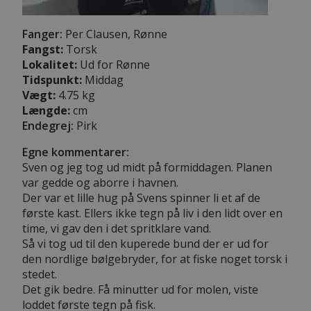
Fanger:
Per Clausen, Rønne
Fangst:
Torsk
Lokalitet:
Ud for Rønne
Tidspunkt:
Middag
Vægt:
4.75 kg
Længde:
cm
Endegrej:
Pirk
Egne kommentarer:
Sven og jeg tog ud midt på formiddagen. Planen
var gedde og aborre i havnen.
Der var et lille hug på Svens spinner li et af de
første kast. Ellers ikke tegn på liv i den lidt over en
time, vi gav den i det spritklare vand.
Så vi tog ud til den kuperede bund der er ud for
den nordlige bølgebryder, for at fiske noget torsk i
stedet.
Det gik bedre. Få minutter ud for molen, viste
loddet første tegn på fisk.