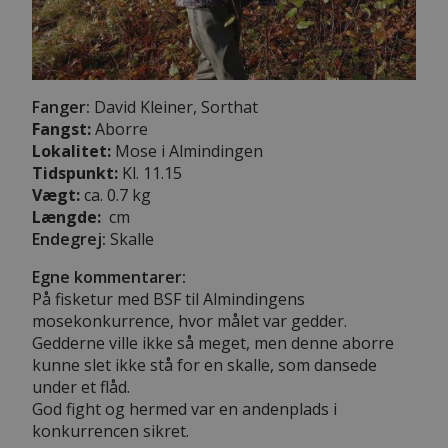
Fanger:
David Kleiner, Sorthat
Fangst:
Aborre
Lokalitet:
Mose i Almindingen
Tidspunkt:
Kl. 11.15
Vægt:
ca. 0.7 kg
Længde:
cm
Endegrej:
Skalle
Egne kommentarer:
På fisketur med BSF til Almindingens
mosekonkurrence, hvor målet var gedder.
Gedderne ville ikke så meget, men denne aborre
kunne slet ikke stå for en skalle, som dansede
under et flåd.
God fight og hermed var en andenplads i
konkurrencen sikret.