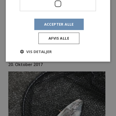
Vægt:
1.8 kg
Længde:
cm
Endegrej:
Blink
Egne kommentarer:
ACCEPTER ALLE
En af de dage hvor der er flex i hvert kast.
3 med hjem, mange genudsatte. Vildt fiskeri!
AFVIS ALLE
VIS DETALJER
Kyst
20. Oktober 2017