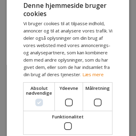
Denne hjemmeside bruger
cookies
Vi bruger cookies til at tilpasse indhold,
annoncer og til at analysere vores trafik. Vi
deler også oplysninger om din brug af
Fanger:
Christian Holm Nielsen, Rønne
vores websted med vores annoncerings-
Fangst:
Gedde
og analysepartnere, som kan kombinere
Lokalitet:
Privat sø
dem med andre oplysninger, som du har
Tidspunkt:
Kl 13.10
givet dem, eller som de har indsamlet fra
Vægt:
Ca. 6.5 kg
din brug af deres tjenester.
Læs mere
Længde:
cm
Endegrej:
Hjemmebundet flue
Absolut
Ydeevne
Målretning
nødvendige
Egne kommentarer:
Det hele startede med at jeg skrev til min
kammerat Thomas, som jeg er i gang med at lære
at fluefiske, om vi ikke skulle tage en tur ud at
Funktionalitet
fiske.
Thomas var frisk som altid, og sprang på med det
samme. Da vi kom ud til søen riggede vi stængerne