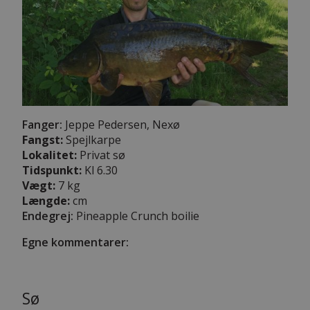
Fanger:
Jeppe Pedersen, Nexø
Fangst:
Spejlkarpe
Lokalitet:
Privat sø
Tidspunkt:
Kl 6.30
Vægt:
7 kg
Længde:
cm
Endegrej:
Pineapple Crunch boilie
Egne kommentarer:
Sø