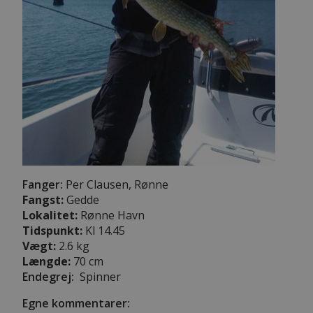
Fanger:
Per Clausen, Rønne
Fangst:
Gedde
Lokalitet:
Rønne Havn
Tidspunkt:
Kl 14.45
Vægt:
2.6 kg
Længde:
70 cm
Endegrej:
Spinner
Egne kommentarer: