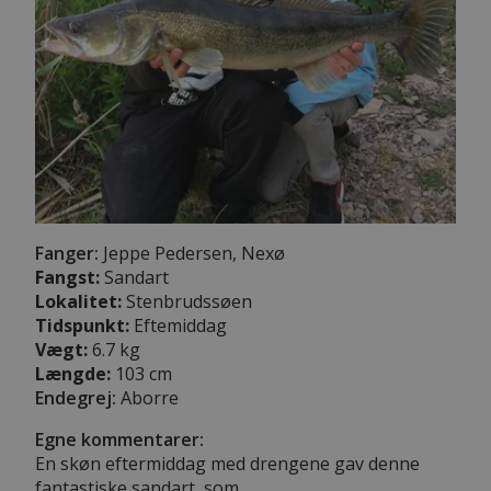
Fanger:
Jeppe Pedersen, Nexø
Fangst:
Sandart
Lokalitet:
Stenbrudssøen
Tidspunkt:
Eftemiddag
Vægt:
6.7 kg
Længde:
103 cm
Endegrej:
Aborre
Egne kommentarer:
En skøn eftermiddag med drengene gav denne
fantastiske sandart, som