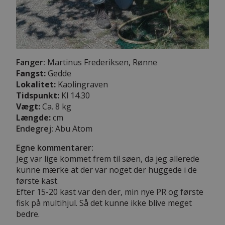
Fanger:
Martinus Frederiksen, Rønne
Fangst:
Gedde
Lokalitet:
Kaolingraven
Tidspunkt:
Kl 14.30
Vægt:
Ca. 8 kg
Længde:
cm
Endegrej:
Abu Atom
Egne kommentarer:
Jeg var lige kommet frem til søen, da jeg allerede
kunne mærke at der var noget der huggede i de
første kast.
Efter 15-20 kast var den der, min nye PR og første
fisk på multihjul. Så det kunne ikke blive meget
bedre.