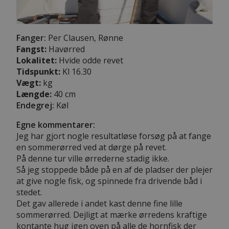
Fanger:
Per Clausen, Rønne
Fangst:
Havørred
Lokalitet:
Hvide odde revet
Tidspunkt:
Kl 16.30
Vægt:
kg
Længde:
40 cm
Endegrej:
Køl
Egne kommentarer:
Jeg har gjort nogle resultatløse forsøg på at fange
en sommerørred ved at dørge på revet.
På denne tur ville ørrederne stadig ikke.
Så jeg stoppede både på en af de pladser der plejer
at give nogle fisk, og spinnede fra drivende båd i
stedet.
Det gav allerede i andet kast denne fine lille
sommerørred. Dejligt at mærke ørredens kraftige
kontante hug igen oven på alle de hornfisk der